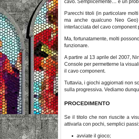
cavo. Semplicemente… è un probl
Parecchi titoli (in particolare m
ma anche qualcuno Neo Geo) n
interlacciata del cavo component 
Ma, fortunatamente, molti posson
funzionare.
A partire al 13 aprile del 2007, Nin
Console per permetterne la visual
il cavo component.
Tuttavia, i giochi aggiornati non so
sulla progressiva. Vediamo dunqu
PROCEDIMENTO
Se il titolo che non riuscite a vi
attivarla con pochi, semplici passi
avviate il gioco;