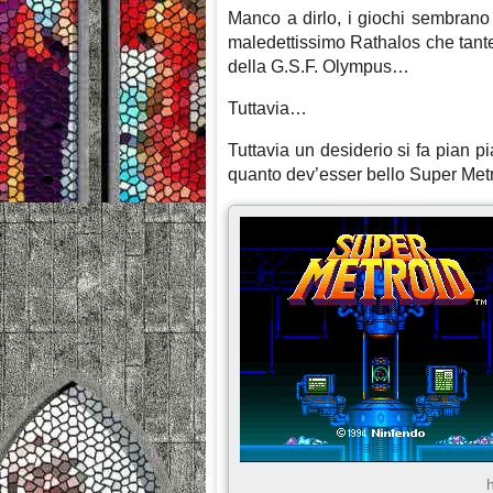
Manco a dirlo, i giochi sembrano r
maledettissimo Rathalos che tante v
della G.S.F. Olympus…
Tuttavia…
Tuttavia un desiderio si fa pian p
quanto dev’esser bello Super Met
h