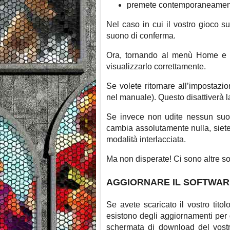
premete contemporaneamente A
Nel caso in cui il vostro gioco su
suono di conferma.
Ora, tornando al menù Home e p
visualizzarlo correttamente.
Se volete ritornare all’impostaz
nel manuale). Questo disattiverà la
Se invece non udite nessun suon
cambia assolutamente nulla, siete 
modalità interlacciata.
Ma non disperate! Ci sono altre s
AGGIORNARE IL SOFTWAR
Se avete scaricato il vostro tit
esistono degli aggiornamenti per
schermata di download del vostro