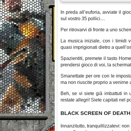
In preda all’euforia, avviate il gio
sul vostro 35 pollici…
Per ritrovarvi di fronte a uno sch
La musica iniziale, con i timidi 
quasi imprigionati dietro a quell’os
Spazientiti, premete il tasto Home
prendersi gioco di voi, la schermat
Smanettate per ore con le imposta
ma non riuscite proprio a venirne 
Beh, se vi siete già imbattuti i
restate allegri! Siete capitati nel p
BLACK SCREEN OF DEATH
Innanzitutto, tranquillizzatevi: non