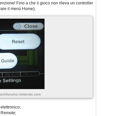
zione! Fino a che il gioco non rileva un controller
ivare il menù Home);
/techforums.nintendo.com
 elettronico;
i Remote;