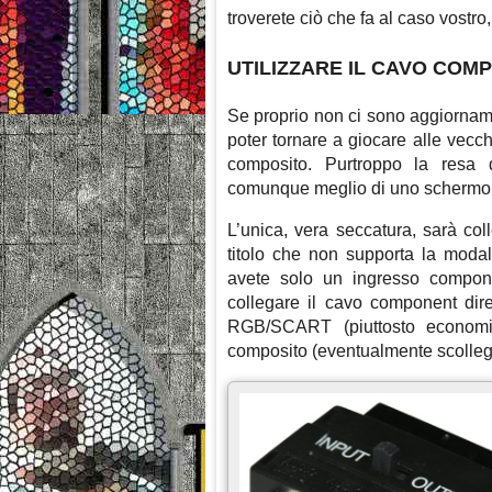
troverete ciò che fa al caso vostro,
UTILIZZARE IL CAVO COMP
Se proprio non ci sono aggiornamen
poter tornare a giocare alle vecch
composito. Purtroppo la resa 
comunque meglio di uno schermo
L’unica, vera seccatura, sarà col
titolo che non supporta la modali
avete solo un ingresso compo
collegare il cavo component dire
RGB/SCART (piuttosto economic
composito (eventualmente scollega