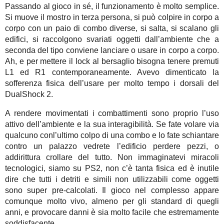
Passando al gioco in sé, il funzionamento è molto semplice.
Si muove il mostro in terza persona, si può colpire in corpo a
corpo con un paio di combo diverse, si salta, si scalano gli
edifici, si raccolgono svariati oggetti dall’ambiente che a
seconda del tipo conviene lanciare o usare in corpo a corpo.
Ah, e per mettere il lock al bersaglio bisogna tenere premuti
L1 ed R1 contemporaneamente. Avevo dimenticato la
sofferenza fisica dell’usare per molto tempo i dorsali del
DualShock 2.
A rendere movimentati i combattimenti sono proprio l’uso
attivo dell’ambiente e la sua interagibilità. Se fate volare via
qualcuno conl’ultimo colpo di una combo e lo fate schiantare
contro un palazzo vedrete l’edificio perdere pezzi, o
addirittura crollare del tutto. Non immaginatevi miracoli
tecnologici, siamo su PS2, non c’è tanta fisica ed è inutile
dire che tutti i detriti e simili non utilizzabili come oggetti
sono super pre-calcolati. Il gioco nel complesso appare
comunque molto vivo, almeno per gli standard di quegli
anni, e provocare danni è sia molto facile che estremamente
soddisfacente.