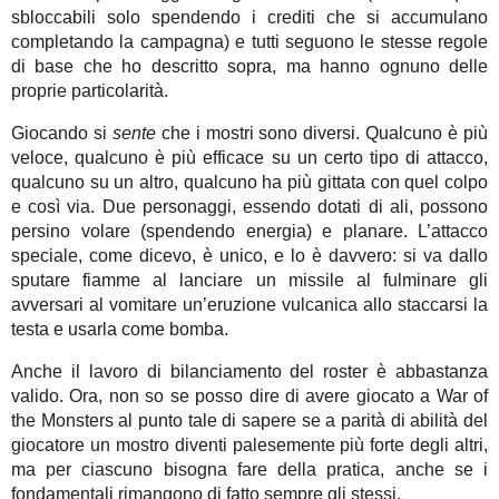
sbloccabili solo spendendo i crediti che si accumulano
completando la campagna) e tutti seguono le stesse regole
di base che ho descritto sopra, ma hanno ognuno delle
proprie particolarità.
Giocando si
sente
che i mostri sono diversi. Qualcuno è più
veloce, qualcuno è più efficace su un certo tipo di attacco,
qualcuno su un altro, qualcuno ha più gittata con quel colpo
e così via. Due personaggi, essendo dotati di ali, possono
persino volare (spendendo energia) e planare. L’attacco
speciale, come dicevo, è unico, e lo è davvero: si va dallo
sputare fiamme al lanciare un missile al fulminare gli
avversari al vomitare un’eruzione vulcanica allo staccarsi la
testa e usarla come bomba.
Anche il lavoro di bilanciamento del roster è abbastanza
valido. Ora, non so se posso dire di avere giocato a War of
the Monsters al punto tale di sapere se a parità di abilità del
giocatore un mostro diventi palesemente più forte degli altri,
ma per ciascuno bisogna fare della pratica, anche se i
fondamentali rimangono di fatto sempre gli stessi.