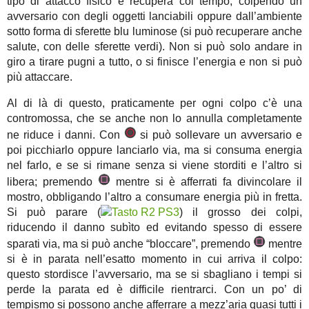
tipo di attacco fisico e recupera col tempo, colpendo un
avversario con degli oggetti lanciabili oppure dall’ambiente
sotto forma di sferette blu luminose (si può recuperare anche
salute, con delle sferette verdi). Non si può solo andare in
giro a tirare pugni a tutto, o si finisce l’energia e non si può
più attaccare.
Al di là di questo, praticamente per ogni colpo c’è una
contromossa, che se anche non lo annulla completamente
ne riduce i danni. Con
si può sollevare un avversario e
poi picchiarlo oppure lanciarlo via, ma si consuma energia
nel farlo, e se si rimane senza si viene storditi e l’altro si
libera; premendo
mentre si è afferrati fa divincolare il
mostro, obbligando l’altro a consumare energia più in fretta.
Si può parare (
) il grosso dei colpi,
riducendo il danno subìto ed evitando spesso di essere
sparati via, ma si può anche “bloccare”, premendo
mentre
si è in parata nell’esatto momento in cui arriva il colpo:
questo stordisce l’avversario, ma se si sbagliano i tempi si
perde la parata ed è difficile rientrarci. Con un po’ di
tempismo si possono anche afferrare a mezz’aria quasi tutti i