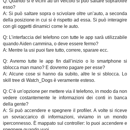
Q: Quando si è vicini ad un veicolo si può saltare sopra/oltre
esso?
A: Si può saltare sopra o scivolare oltre un’auto, a seconda
della posizione in cui si è rispetto ad essa. Si può interagire
con gli oggetti dinamici come le auto.
Q: L’interfaccia del telefono con tutte le app sarà utilizzabile
quando Aiden cammina, o deve essere fermo?
A: Mentre la usi puoi fare tutto, correre, sparare ecc.
Q: Avremo tutte le app fin dall’inizio o lo smartphone si
sblocca man mano? E dovremo pagare per esse?
A: Alcune cose si hanno da subito, altre le si sblocca. Lo
skill tree di Watch_Dogs è veramente esteso.
Q: C’è un’opzione per mettere via il telefono, in modo da non
vedere costantemente le informazioni dei conti in banca
della gente?
A: Si può accendere e spegnere il profiler. A volte si riceve
un sovraccarico di informazioni, viviamo in un mondo
iperconnesso. È mappato sul controller: lo puoi accendere e
spegnere quando vuoi.