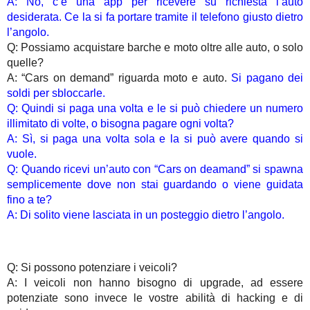
A: No, c’è una app per ricevere su richiesta l’auto
desiderata. Ce la si fa portare tramite il telefono giusto dietro
l’angolo.
Q: Possiamo acquistare barche e moto oltre alle auto, o solo
quelle?
A: “Cars on demand” riguarda moto e auto.
Si pagano dei
soldi per sbloccarle.
Q: Quindi si paga una volta e le si può chiedere un numero
illimitato di volte, o bisogna pagare ogni volta?
A: Sì, si paga una volta sola e la si può avere quando si
vuole.
Q: Quando ricevi un’auto con “Cars on deamand” si spawna
semplicemente dove non stai guardando o viene guidata
fino a te?
A: Di solito viene lasciata in un posteggio dietro l’angolo.
Q: Si possono potenziare i veicoli?
A: I veicoli non hanno bisogno di upgrade, ad essere
potenziate sono invece le vostre abilità di hacking e di