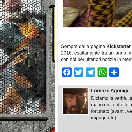
Sempre dalla pagina
Kickstarter
2016, esattamente tra un anno, m
con noi per ulteriori notizie in mer
Facebook
Twitter
Telegra
What
Sh
Lorenzo Agonigi
Diciamo la verità, u
mano un controller 
fortunato (avanti, v
impugnarlo).