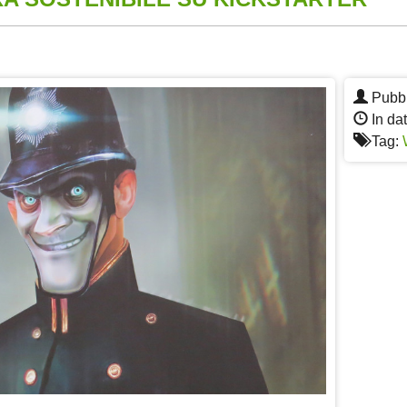
App
re
Pubbl
In da
Tag: