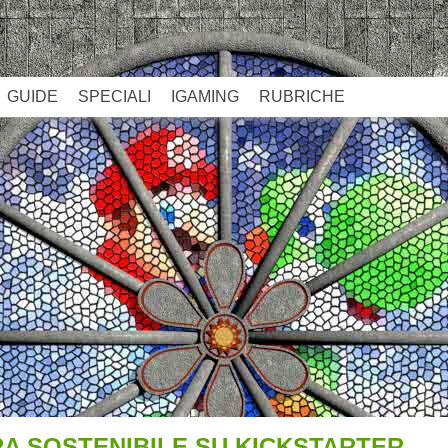
GUIDE
SPECIALI
IGAMING
RUBRICHE
A SOSTENIBILE SU KICKSTARTER