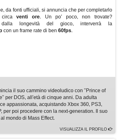
, da fonti ufficiali, si annuncia che per completarlo
o circa
venti ore
. Un po’ poco, non trovate?
 dalla longevità del gioco, interverrà la
p
con un frame rate di ben
60fps
.
m
sApp
are
omincia il suo cammino videoludico con "Prince of
e" per DOS, all'età di cinque anni. Da adulta
rice appassionata, acquistando Xbox 360, PS3,
 per poi procedere con la next-generation. Il suo
al mondo di Mass Effect.
VISUALIZZA IL PROFILO