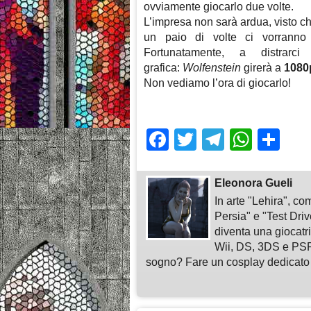
ovviamente giocarlo due volte.
L’impresa non sarà ardua, visto che
un paio di volte ci vorrann
Fortunatamente, a distrarci
grafica:
Wolfenstein
girerà a
1080
Non vediamo l’ora di giocarlo!
Facebook
Twitter
Telegra
What
Sh
Eleonora Gueli
In arte "Lehira", c
Persia" e "Test Driv
diventa una giocat
Wii, DS, 3DS e PSP,
sogno? Fare un cosplay dedicato 