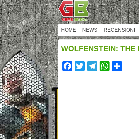
HOME
NEWS
RECENSIONI
WOLFENSTEIN: THE
Facebook
Twitter
Telegram
Whats
Sha