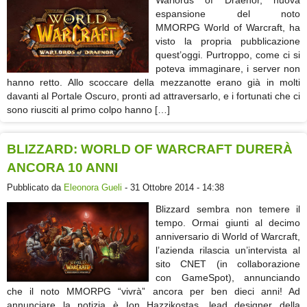
Warlords of Draenor, nuova
espansione del noto
MMORPG World of Warcraft, ha
visto la propria pubblicazione
quest’oggi. Purtroppo, come ci si
poteva immaginare, i server non
hanno retto. Allo scoccare della mezzanotte erano già in molti
davanti al Portale Oscuro, pronti ad attraversarlo, e i fortunati che ci
sono riusciti al primo colpo hanno […]
BLIZZARD: WORLD OF WARCRAFT DURERÀ
ANCORA 10 ANNI
Pubblicato da
Eleonora Gueli
- 31 Ottobre 2014 - 14:38
Blizzard sembra non temere il
tempo. Ormai giunti al decimo
anniversario di World of Warcraft,
l’azienda rilascia un’intervista al
sito CNET (in collaborazione
con GameSpot), annunciando
che il noto MMORPG “vivrà” ancora per ben dieci anni! Ad
annunciare la notizia è Ion Hazzikostas, lead designer della