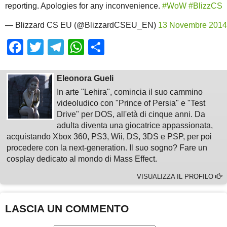
reporting. Apologies for any inconvenience.
#WoW
#BlizzCS
— Blizzard CS EU (@BlizzardCSEU_EN)
13 Novembre 2014
Facebook
Twitter
Telegram
WhatsApp
Share
Eleonora Gueli
In arte "Lehira", comincia il suo cammino
videoludico con "Prince of Persia" e "Test
Drive" per DOS, all'età di cinque anni. Da
adulta diventa una giocatrice appassionata,
acquistando Xbox 360, PS3, Wii, DS, 3DS e PSP, per poi
procedere con la next-generation. Il suo sogno? Fare un
cosplay dedicato al mondo di Mass Effect.
VISUALIZZA IL PROFILO
LASCIA UN COMMENTO