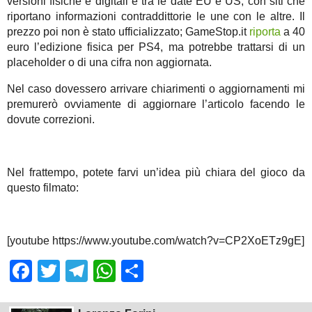
versioni fisiche e digitali e tra le date EU e US, con siti che
riportano informazioni contraddittorie le une con le altre. Il
prezzo poi non è stato ufficializzato; GameStop.it
riporta
a 40
euro l’edizione fisica per PS4, ma potrebbe trattarsi di un
placeholder o di una cifra non aggiornata.
Nel caso dovessero arrivare chiarimenti o aggiornamenti mi
premurerò ovviamente di aggiornare l’articolo facendo le
dovute correzioni.
Nel frattempo, potete farvi un’idea più chiara del gioco da
questo filmato:
[youtube https://www.youtube.com/watch?v=CP2XoETz9gE]
Facebook
Twitter
Telegram
WhatsApp
Share