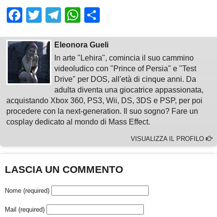
Facebook
Twitter
Telegram
WhatsApp
Share
Eleonora Gueli
In arte "Lehira", comincia il suo cammino
videoludico con "Prince of Persia" e "Test
Drive" per DOS, all'età di cinque anni. Da
adulta diventa una giocatrice appassionata,
acquistando Xbox 360, PS3, Wii, DS, 3DS e PSP, per poi
procedere con la next-generation. Il suo sogno? Fare un
cosplay dedicato al mondo di Mass Effect.
VISUALIZZA IL PROFILO
LASCIA UN COMMENTO
Nome (required)
Mail (required)