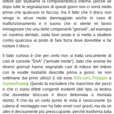
lettore per studiarne la componentistica interna (anche se
dopo tutte le segnalazioni di questi giorni non ci vorrà molto
prima che qualcuno lo faccia), ma il fatto che il disco non
venga in alcun modo danneggiato anche in caso di
malfunzionamento e il suono che si stente mi fanno
immaginare che una delle componenti “girevoli”, ad esempio
un nastrino dentato, vada fuori posto e si metta a sbattere
contro qualcosa al posto di fare forza dove dovrebbe e far
ruotare il disco.
Il fatto curioso è che per certo non si tratta unicamente di
casi di console “DoA” (“arrivate morte”), dato che oramai tre
diversi giornali hanno segnalato casi di rottura del lettore
con le esatte modalità descritte prima a giorni, se non
settimane dai primi utilizzi (i siti sono
IGN.com
,
Polygon
e
GamesRadar
). Questo fa escludere che manchino dei pezzi
o che ci siano difetti congeniti evidenti (del tipo, la testina
che dovrebbe bloccare il disco deformata o montata
storta). Il che da un certo punto di vista è rassicurante (la
catena di montaggio non ha fatto errori
così
gravi), ma da un
altro è decisamente più preoccupante, perché trasforma tutta