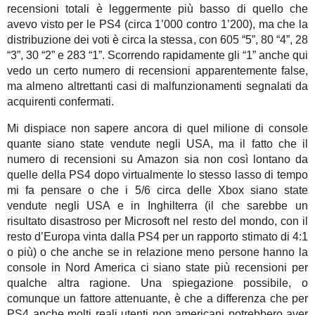
recensioni totali è leggermente più basso di quello che
avevo visto per le PS4 (circa 1’000 contro 1’200), ma che la
distribuzione dei voti è circa la stessa, con 605 “5”, 80 “4”, 28
“3”, 30 “2” e 283 “1”. Scorrendo rapidamente gli “1” anche qui
vedo un certo numero di recensioni apparentemente false,
ma almeno altrettanti casi di malfunzionamenti segnalati da
acquirenti confermati.
Mi dispiace non sapere ancora di quel milione di console
quante siano state vendute negli USA, ma il fatto che il
numero di recensioni su Amazon sia non così lontano da
quelle della PS4 dopo virtualmente lo stesso lasso di tempo
mi fa pensare o che i 5/6 circa delle Xbox siano state
vendute negli USA e in Inghilterra (il che sarebbe un
risultato disastroso per Microsoft nel resto del mondo, con il
resto d’Europa vinta dalla PS4 per un rapporto stimato di 4:1
o più) o che anche se in relazione meno persone hanno la
console in Nord America ci siano state più recensioni per
qualche altra ragione. Una spiegazione possibile, o
comunque un fattore attenuante, è che a differenza che per
PS4 anche molti reali utenti non americani potrebbero aver