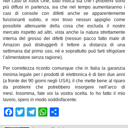
Nel caso di Xbox One, tutto indica sia che i problemi sono
più diffusi in partenza, sia che nel tempo aumentaranno i
casi di console con difetti anche se apparentemente
funzionanti subito, e non trovo nessun appiglio come
possibile attenuante della cosa che escluda il nostro
mercato rispetto ad altri, vista anche la natura strettamente
interna del grosso dei difetti (nessun pacco fatto male di
Amazon può distruggerti il lettore a distanza di una
settimana dal primo uso, né e soprattutto può farti sfrigolare
l’alimentatore senza ragione).
Per correttezza ricordo comunque che in Italia la garanzia
minima legale per i prodotti di elettronica è di ben due anni
(a fronte dei 90 giorni negli USA), il che mette bene al riparo
da problemi che potrebbero insorgere nell’arco di
mesi. Insomma, fate voi la vostra scelta. Io ho fatto il mio
lavoro, spero in modo soddisfacente.
Facebook
Twitter
Telegram
WhatsApp
Share