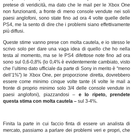
pretese di veridicità, ma dato che le mail per le Xbox One
non funzionanti, a fronte di meno console vendute nei soli
paesi anglofoni, sono state fino ad ora 4 volte quelle delle
PS4, me la sento di dire che i problemi siano effettivamente
più diffusi.
Queste stime vanno prese con molta cautela, e io stesso le
scrivo solo per dare una vaga idea di quello che ho nella
testa al momento, ma se le PS4 difettose note fino ad ora
sono sul 0,6-0,8% (lo 0,4% è evidentemente cambiato, visto
che l’ultimo dato ufficiale da parte di Sony in merito è “meno
dell’1%”) le Xbox One, per proporzione diretta, dovrebbero
essere come minimo cinque volte tante (4 volte le mail a
fronte di proprio minimo solo 3/4 delle console vendute in
paesi anglofoni), piazzandosi –
e lo ripeto, prendete
questa stima con molta cautela –
sul 3-4%.
Finita la parte in cui faccio finta di essere un analista di
mercato, passiamo a parlare dei problemi veri e propri, che