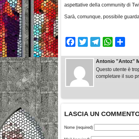
aspettative della community di Twi
Sarà, comunque, possibile guarda
Facebook
Twitter
Telegra
What
Sh
Antonio "Antoz" M
Questo utente è tro
completare il suo pr
LASCIA UN COMMENT
Nome (required)