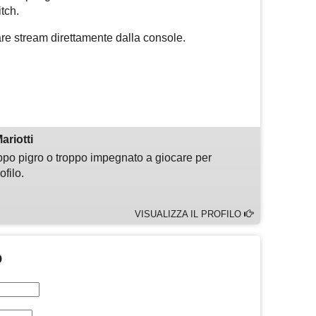
tch.
re stream direttamente dalla console.
m
sApp
are
ariotti
ppo pigro o troppo impegnato a giocare per
ofilo.
VISUALIZZA IL PROFILO
O