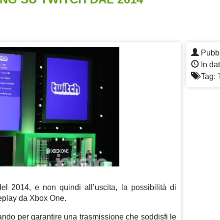
App
re
Pubbl
In da
Tag:
del 2014, e non quindi all’uscita, la possibilità di
eplay da Xbox One.
rando per garantire una trasmissione che soddisfi le