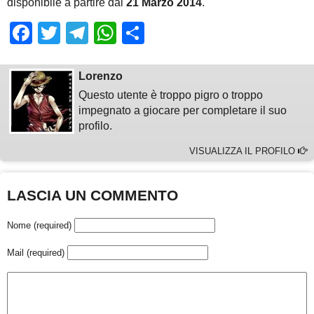
disponibile a partire dal
21 Marzo 2014
.
Facebook
Twitter
Telegram
WhatsApp
Share
Lorenzo
Questo utente è troppo pigro o troppo
impegnato a giocare per completare il suo
profilo.
VISUALIZZA IL PROFILO
LASCIA UN COMMENTO
Nome (required)
Mail (required)