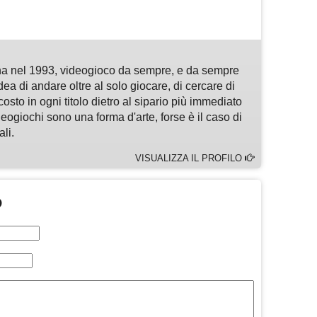
m
sApp
are
a nel 1993, videogioco da sempre, e da sempre
idea di andare oltre al solo giocare, di cercare di
osto in ogni titolo dietro al sipario più immediato
deogiochi sono una forma d'arte, forse è il caso di
li.
VISUALIZZA IL PROFILO
O