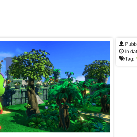
Pubbl
In da
Tag: