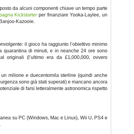
posto da alcuni componenti chiave un tempo parte
agna Kickstarter
per finanziare Yooka-Laylee, un
i Banjoo-Kazooie.
volgente: il gioco ha raggiunto l’obiettivo minimo
a quarantina di minuti, e in neanche 24 ore sono
goal originali (l’ultimo era da £1,000,000, ovvero
a un milione e duecentomila sterline (quindi anche
i d’urgenza sono già stati superati) e mancano ancora
l potenziale di farsi letteralmente astronomica rispetto
ranea su PC (Windows, Mac e Linux), Wii U, PS4 e
.