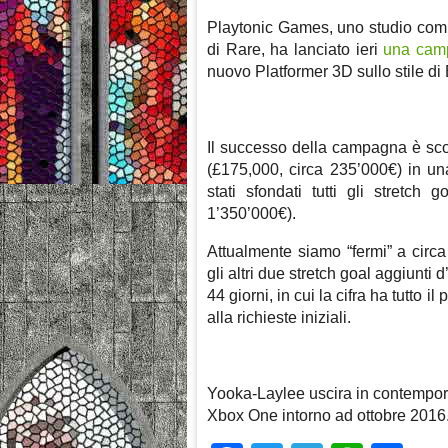
Playtonic Games, uno studio com
di Rare, ha lanciato ieri
una camp
nuovo Platformer 3D sullo stile d
Il successo della campagna è scon
(£175,000, circa 235’000€) in un
stati sfondati tutti gli stretch 
1’350’000€).
Attualmente siamo “fermi” a circ
gli altri due stretch goal aggiunt
44 giorni, in cui la cifra ha tutto i
alla richieste iniziali.
Yooka-Laylee uscira in contempo
Xbox One intorno ad ottobre 2016