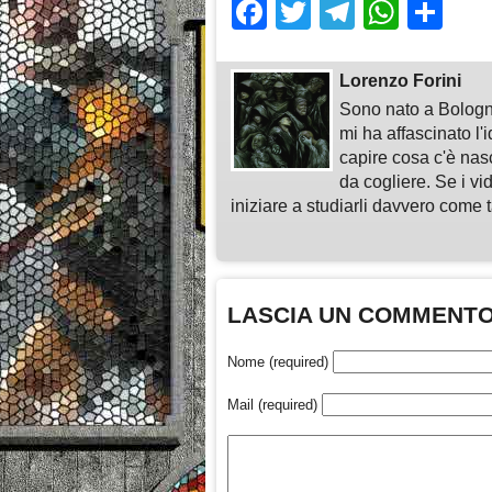
Facebook
Twitter
Telegra
What
Sh
Lorenzo Forini
Sono nato a Bologn
mi ha affascinato l'
capire cosa c'è nasc
da cogliere. Se i vi
iniziare a studiarli davvero come ta
LASCIA UN COMMENT
Nome (required)
Mail (required)