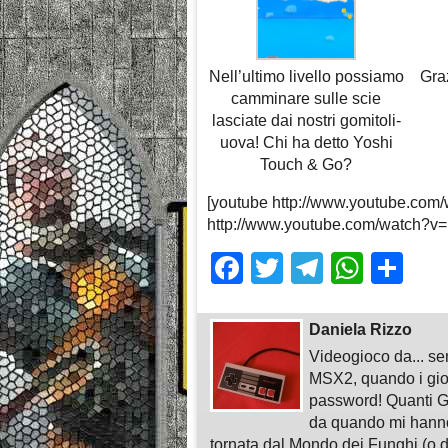
Nell’ultimo livello possiamo
Graz
camminare sulle scie
lasciate dai nostri gomitoli-
uova! Chi ha detto Yoshi
Touch & Go?
[youtube http://www.youtube.com
http://www.youtube.com/watch?v
Facebook
Twitter
Telegra
What
Sh
Daniela Rizzo
Videogioco da... sem
MSX2, quando i gioc
password! Quanti G
da quando mi hann
tornata dal Mondo dei Funghi (o da