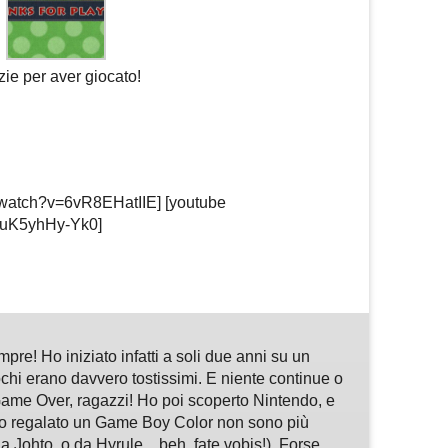
ie per aver giocato!
/watch?v=6vR8EHatIIE] [youtube
=uK5yhHy-Yk0]
m
sApp
are
pre! Ho iniziato infatti a soli due anni su un
hi erano davvero tostissimi. E niente continue o
ame Over, ragazzi! Ho poi scoperto Nintendo, e
o regalato un Game Boy Color non sono più
 Johto, o da Hyrule... beh, fate vobis!). Forse