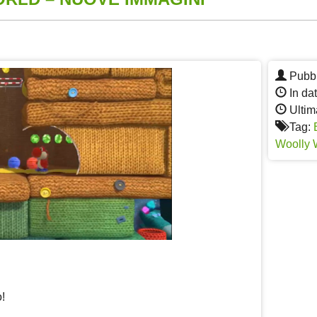
App
re
Pubbl
In da
Ultim
Tag:
Woolly 
o!