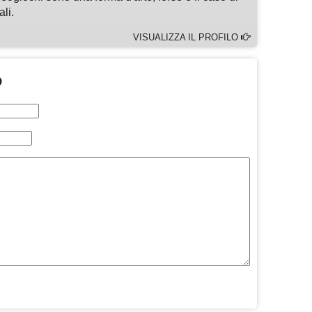
li.
VISUALIZZA IL PROFILO
O