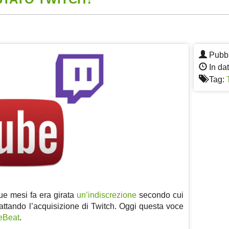
App
re
Pubbl
In dat
Tag:
ue mesi fa era girata
un’indiscrezione
secondo cui
attando l’acquisizione di Twitch. Oggi questa voce
eBeat
.