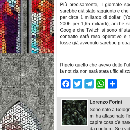
Più precisamente, il giornale sp
sarebbe già stato raggiunto e che
per circa 1 miliardo di dollari 
2006 per 1,65 miliardi), anche se
Google che Twitch si sono rifiut
contratto sarà reso operativo e 
fosse già avvenuto sarebbe proba
Ripeto quello che avevo detto l’ul
la notizia non sarà stata ufficiali
Facebook
Twitter
Telegra
What
Sh
Lorenzo Forini
Sono nato a Bologn
mi ha affascinato l'
capire cosa c'è nasc
da cogliere. Se i vi