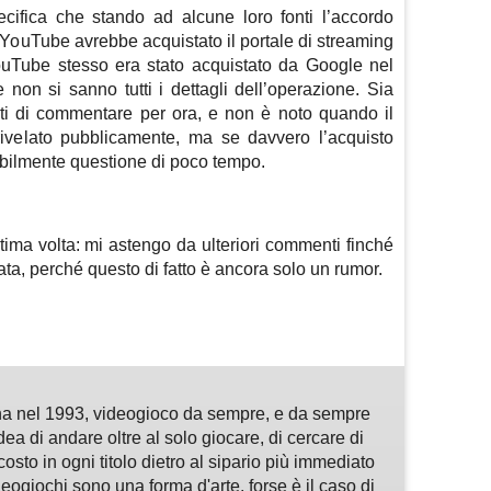
ecifica che stando ad alcune loro fonti l’accordo
 YouTube avrebbe acquistato il portale di streaming
(YouTube stesso era stato acquistato da Google nel
 non si sanno tutti i dettagli dell’operazione. Sia
ati di commentare per ora, e non è noto quando il
rivelato pubblicamente, ma se davvero l’acquisto
bilmente questione di poco tempo.
tima volta: mi astengo da ulteriori commenti finché
zzata, perché questo di fatto è ancora solo un rumor.
m
sApp
are
a nel 1993, videogioco da sempre, e da sempre
idea di andare oltre al solo giocare, di cercare di
osto in ogni titolo dietro al sipario più immediato
deogiochi sono una forma d'arte, forse è il caso di