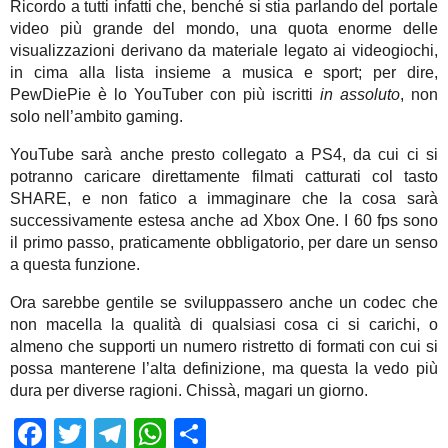
Ricordo a tutti infatti che, benché si stia parlando del portale
video più grande del mondo, una quota enorme delle
visualizzazioni derivano da materiale legato ai videogiochi,
in cima alla lista insieme a musica e sport; per dire,
PewDiePie è lo YouTuber con più iscritti
in assoluto
, non
solo nell’ambito gaming.
YouTube sarà anche presto collegato a PS4, da cui ci si
potranno caricare direttamente filmati catturati col tasto
SHARE, e non fatico a immaginare che la cosa sarà
successivamente estesa anche ad Xbox One. I 60 fps sono
il primo passo, praticamente obbligatorio, per dare un senso
a questa funzione.
Ora sarebbe gentile se sviluppassero anche un codec che
non macella la qualità di qualsiasi cosa ci si carichi, o
almeno che supporti un numero ristretto di formati con cui si
possa manterene l’alta definizione, ma questa la vedo più
dura per diverse ragioni. Chissà, magari un giorno.
Facebook
Twitter
Telegram
WhatsApp
Share