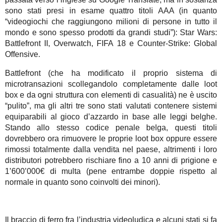
sono stati presi in esame quattro titoli AAA (in quanto
“videogiochi che raggiungono milioni di persone in tutto il
mondo e sono spesso prodotti da grandi studi”): Star Wars:
Battlefront II, Overwatch, FIFA 18 e Counter-Strike: Global
Offensive.
Battlefront (che ha modificato il proprio sistema di
microtransazioni scollegandolo completamente dalle loot
box e da ogni struttura con elementi di casualità) ne è uscito
“pulito”, ma gli altri tre sono stati valutati contenere sistemi
equiparabili al gioco d’azzardo in base alle leggi belghe.
Stando allo stesso codice penale belga, questi titoli
dovrebbero ora rimuovere le proprie loot box oppure essere
rimossi totalmente dalla vendita nel paese, altrimenti i loro
distributori potrebbero rischiare fino a 10 anni di prigione e
1’600’000€ di multa (pene entrambe doppie rispetto al
normale in quanto sono coinvolti dei minori).
Il braccio di ferro fra l’industria videoludica e alcuni stati si fa