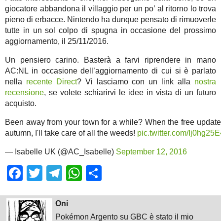
giocatore abbandona il villaggio per un po’ al ritorno lo trova
pieno di erbacce. Nintendo ha dunque pensato di rimuoverle
tutte in un sol colpo di spugna in occasione del prossimo
aggiornamento, il 25/11/2016.
Un pensiero carino. Basterà a farvi riprendere in mano
AC:NL in occasione dell’aggiornamento di cui si è parlato
nella
recente Direct
? Vi lasciamo con un link alla
nostra
recensione
, se volete schiarirvi le idee in vista di un futuro
acquisto.
Been away from your town for a while? When the free update 
autumn, I'll take care of all the weeds!
pic.twitter.com/Ij0hg25
— Isabelle UK (@AC_Isabelle)
September 12, 2016
Facebook
Twitter
Telegram
WhatsApp
Share
Oni
Pokémon Argento su GBC è stato il mio