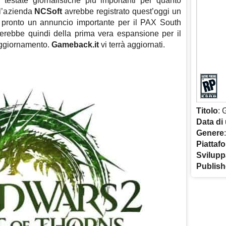
 testate giornalistiche più importanti per quanto
 l’azienda
NCSoft
avrebbe registrato quest’oggi un
er pronto un annuncio importante per il PAX South
tterebbe quindi della prima vera espansione per il
ggiornamento.
Gameback.it
vi terrà aggiornati.
Titolo
: 
Data di 
Genere
Piattaf
Svilupp
Publish