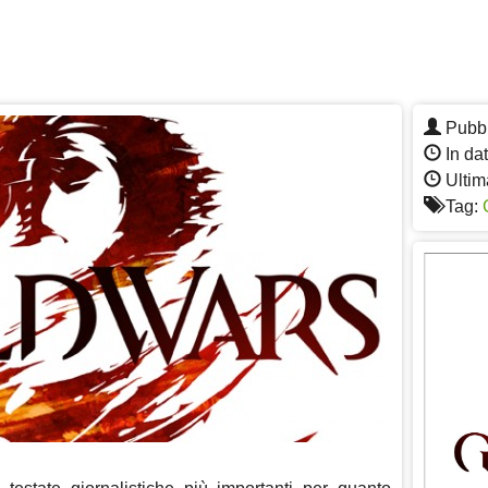
Pubbl
In da
Ultim
Tag: