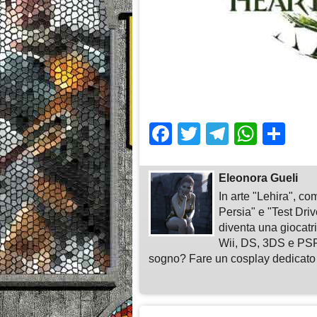
Facebook
Twitter
Telegra
What
Sh
Eleonora Gueli
In arte "Lehira", c
Persia" e "Test Driv
diventa una giocat
Wii, DS, 3DS e PSP,
sogno? Fare un cosplay dedicato 