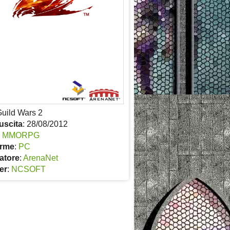
Guild Wars 2
uscita
: 28/08/2012
:
MMORPG
orme
:
PC
atore
:
ArenaNet
er
:
NCSOFT