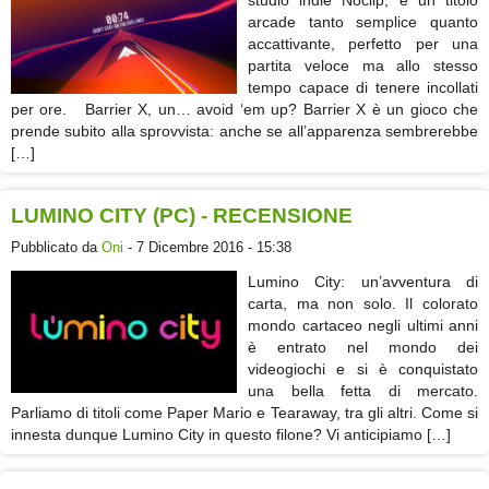
studio indie Noclip, è un titolo
arcade tanto semplice quanto
accattivante, perfetto per una
partita veloce ma allo stesso
tempo capace di tenere incollati
per ore. Barrier X, un… avoid ‘em up? Barrier X è un gioco che
prende subito alla sprovvista: anche se all’apparenza sembrerebbe
[…]
LUMINO CITY (PC) - RECENSIONE
Pubblicato da
Oni
- 7 Dicembre 2016 - 15:38
Lumino City: un’avventura di
carta, ma non solo. Il colorato
mondo cartaceo negli ultimi anni
è entrato nel mondo dei
videogiochi e si è conquistato
una bella fetta di mercato.
Parliamo di titoli come Paper Mario e Tearaway, tra gli altri. Come si
innesta dunque Lumino City in questo filone? Vi anticipiamo […]