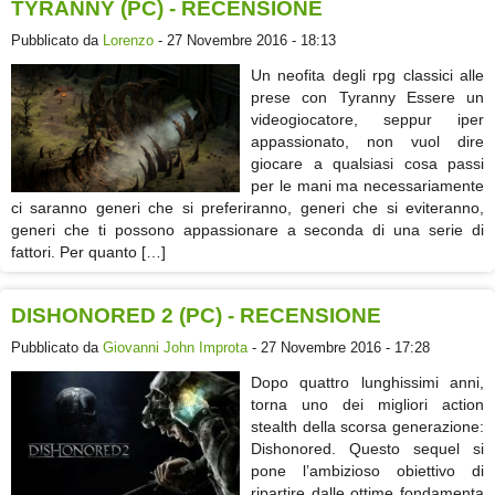
TYRANNY (PC) - RECENSIONE
Pubblicato da
Lorenzo
- 27 Novembre 2016 - 18:13
Un neofita degli rpg classici alle
prese con Tyranny Essere un
videogiocatore, seppur iper
appassionato, non vuol dire
giocare a qualsiasi cosa passi
per le mani ma necessariamente
ci saranno generi che si preferiranno, generi che si eviteranno,
generi che ti possono appassionare a seconda di una serie di
fattori. Per quanto […]
DISHONORED 2 (PC) - RECENSIONE
Pubblicato da
Giovanni John Improta
- 27 Novembre 2016 - 17:28
Dopo quattro lunghissimi anni,
torna uno dei migliori action
stealth della scorsa generazione:
Dishonored. Questo sequel si
pone l’ambizioso obiettivo di
ripartire dalle ottime fondamenta