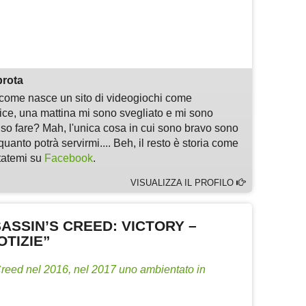
m
sApp
are
prota
i come nasce un sito di videogiochi come
, una mattina mi sono svegliato e mi sono
 so fare? Mah, l'unica cosa in cui sono bravo sono
quanto potrà servirmi.... Beh, il resto è storia come
ltatemi su
Facebook
.
VISUALIZZA IL PROFILO
ASSIN’S CREED: VICTORY –
OTIZIE”
reed nel 2016, nel 2017 uno ambientato in