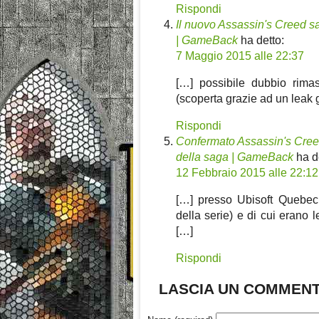
Rispondi
Il nuovo Assassin's Creed sa
| GameBack
ha detto:
7 Maggio 2015 alle 22:37
[…] possibile dubbio rimas
(scoperta grazie ad un leak 
Rispondi
Confermato Assassin's Creed V
della saga | GameBack
ha d
12 Febbraio 2015 alle 22:12
[…] presso Ubisoft Quebec
della serie) e di cui erano
[…]
Rispondi
LASCIA UN COMMEN