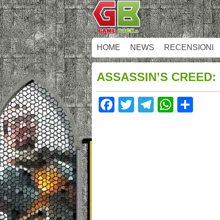
HOME
NEWS
RECENSIONI
ASSASSIN’S CREED: 
Facebook
Twitter
Telegram
Whats
Sha