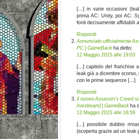
[…] in varie occasioni (le
prima AC: Unity, poi AC: Sy
fonti decisamente affidabili a
Rispondi
Annunciato ufficialmente As
PC | GameBack
ha detto:
12 Maggio 2015 alle 19:03
[…] capitolo del franchise 
leak già a dicembre scorso, 
con le prime sequenze […]
Rispondi
Il nuovo Assassin's Creed sar
livestream] | GameBack
ha d
12 Maggio 2015 alle 16:59
[…] possibile dubbio rimas
(scoperta grazie ad un leak 