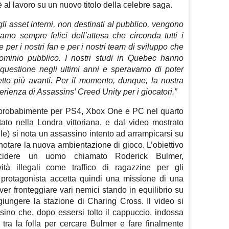
è al lavoro su un nuovo titolo della celebre saga.
 asset interni, non destinati al pubblico, vengono
amo sempre felici dell’attesa che circonda tutti i
ace per i nostri fan e per i nostri team di sviluppo che
dominio pubblico. I nostri studi in Quebec hanno
questione negli ultimi anni e speravamo di poter
getto più avanti. Per il momento, dunque, la nostra
perienza di Assassins’ Creed Unity per i giocatori.”
à probabimente per PS4, Xbox One e PC nel quarto
ato nella Londra vittoriana, e dal video mostrato
le) si nota un assassino intento ad arrampicarsi su
 notare la nuova ambientazione di gioco. L’obiettivo
cidere un uomo chiamato Roderick Bulmer,
vità illegali come traffico di ragazzine per gli
Il protagonista accetta quindi una missione di una
ver fronteggiare vari nemici stando in equilibrio su
giungere la stazione di Charing Cross. Il video si
sino che, dopo essersi tolto il cappuccio, indossa
tra la folla per cercare Bulmer e fare finalmente