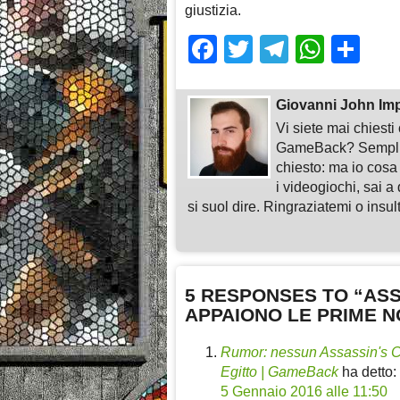
giustizia.
Facebook
Twitter
Telegra
What
Sh
Giovanni John Im
Vi siete mai chiest
GameBack? Semplice
chiesto: ma io cosa
i videogiochi, sai a 
si suol dire. Ringraziatemi o insu
5 RESPONSES TO “ASS
APPAIONO LE PRIME N
Rumor: nessun Assassin's C
Egitto | GameBack
ha detto:
5 Gennaio 2016 alle 11:50