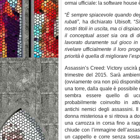
ormai ufficiale: la software house 
“
È sempre spiacevole quando degli
rubati”
, ha dichiarato Ubisoft. “
Si
nostri titoli in uscita, ma ci dispi
il conceptual asset sia ora di 
lavorato duramente sul gioco in 
rivelare ufficialmente il loro pro
priorità è quella di migliorare l’es
Assassin’s Creed: Victory uscir
trimestre del 2015. Sarà ambient
(ovviamente ora non più disponibi
una torre, dalla quale è possibile
sembra essere quello di uc
probabilmente coinvolto in atti
antichi nemici degli assassini. 
donna misteriosa e si ritrova a do
una carrozza in corsa fino a rag
chiude con l’immagine dell’assas
un cappello e corre senza sosta 