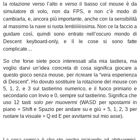
la rotazione verso l’alto e verso il basso col mouse è da
simulatore di volo, non da FPS, e non c’è modo di
cambiarla, e, ancora più importante, anche con la sensibilità
al massimo la nave si ruota lentiiiiiiissima. Non ce la faccio a
guidare così, quindi sono entrato nell’oscuro mondo di
Descent keyboard-only, e lì le cose si sono fatte
complicate…
So che forse siete poco interessati alla mia tastiera, ma
voglio darvi un’idea concreta di cosa significa giocare a
questo gioco senza mouse, per ricreare la “vera esperienza
di Descent”. Ho dovuto sostituire la rotazione del mouse con
5, 1, 2, e 3 sul tastierino numerico, e il fuoco primario e
secondario con Invio e 0, sempre sul tastierino. Significa che
uso 12 tasti
solo per muovermi
(WASD per spostarmi in
piano + Shift e Spazio per andare su e giù + 5, 1, 2, 3 per
ruotare la visuale + Q ed E per avvitarmi sul mio asse).
La cosa comica è che sto anche iniziando ad abituarmici.