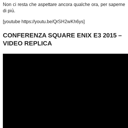
Non ci resta che aspettare ancora qualche ora, per saperne
di più.
[youtube https://youtu.be/QrSH2wKh6ys]
CONFERENZA SQUARE ENIX E3 2015 –
VIDEO REPLICA