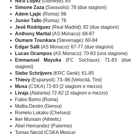
Nico Lopez
(Udinese): 85
Simone Zaza
(Sassuolo): 78 (due stagioni)
Adem Ljajic
(Roma): 86
Junior Tallo
(Roma): 76
Jesè Rodriguez
(Real Madrid): 82 (due stagioni)
Anthony Martial
(AS Monaco): 68-87
Oumare Tounkara
(Stevenage): 60-84
Edgar Salli
(AS Monaco): 67-77 (due stagioni)
Lucas Ocampos
(AS Monaco): 70-83 (una stagione)
Emmanuel Mayuka
(FC Sochaux): 71-83 (due
stagioni)
Siebe Schrijvers
(KRC Genk): 61-85
Thievy
(Espanyol): 73–86 [Velocitá, Tiro]
Musa
(CSKA) 72-83 (2 stagioni e mezzo)
Livaja
(Atalanta) 72-82 (2 stagioni e mezzo)
Fabio Borini (Roma)
Mattia Destro (Genoa)
Romelu Lukaku (Chelsea)
Iker Muniain (Athletic)
Abel Hernandez (Palermo)
Tomas Necid (CSKA Mosca)