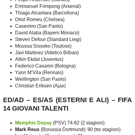
Emmanuel Frimpong (Arsenal)
Thiago Alcantara (Barcellona)
Oriol Romeu (Chelsea)
Casemiro (San Paolo)
David Alaba (Bayern Monaco)
Steven Defour (Standard Liegi)
Moussa Sissoko (Toulose)
Javi Martinez (Atletico Bilbao)
Albin Ekdal (Juventus)
Federico Casarini (Bologna)
Yann M’Vila (Rennais)
Weillington (San Paolo)
Christian Eriksen (Ajax)
ED/AD – ES/AS (ESTERNI E ALI) – FIFA
14 GIOVANI TALENTI
Memphis Depay
(PSV) 74-82 (2 stagioni)
Mark Reus
(Borussia Dortmund): 90 (tre stagioni)