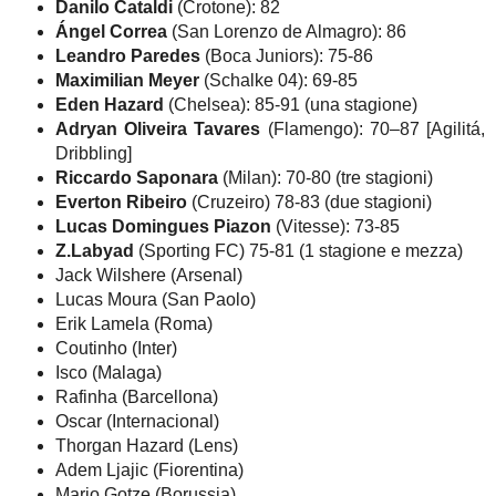
Danilo Cataldi
(Crotone): 82
Ángel Correa
(San Lorenzo de Almagro): 86
Leandro Paredes
(Boca Juniors): 75-86
Maximilian Meyer
(Schalke 04): 69-85
Eden Hazard
(Chelsea): 85-91 (una stagione)
Adryan Oliveira Tavares
(Flamengo): 70–87 [Agilitá,
Dribbling]
Riccardo Saponara
(Milan): 70-80 (tre stagioni)
Everton Ribeiro
(Cruzeiro) 78-83 (due stagioni)
Lucas Domingues Piazon
(Vitesse): 73-85
Z.Labyad
(Sporting FC) 75-81 (1 stagione e mezza)
Jack Wilshere (Arsenal)
Lucas Moura (San Paolo)
Erik Lamela (Roma)
Coutinho (Inter)
Isco (Malaga)
Rafinha (Barcellona)
Oscar (Internacional)
Thorgan Hazard (Lens)
Adem Ljajic (Fiorentina)
Mario Gotze (Borussia)