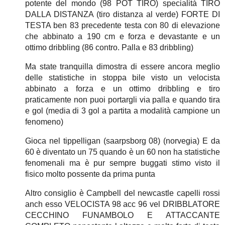
potente del mondo (98 POT TIRO) specialità TIRO
DALLA DISTANZA (tiro distanza al verde) FORTE DI
TESTA ben 83 precedente testa con 80 di elevazione
che abbinato a 190 cm e forza e devastante e un
ottimo dribbling (86 contro. Palla e 83 dribbling)
Ma state tranquilla dimostra di essere ancora meglio
delle statistiche in stoppa bile visto un velocista
abbinato a forza e un ottimo dribbling e tiro
praticamente non puoi portargli via palla e quando tira
e gol (media di 3 gol a partita a modalità campione un
fenomeno)
Gioca nel tippelligan (saarpsborg 08) (norvegia) E da
60 è diventato un 75 quando è un 60 non ha statistiche
fenomenali ma è pur sempre buggati stimo visto il
fisico molto possente da prima punta
Altro consiglio è Campbell del newcastle capelli rossi
anch esso VELOCISTA 98 acc 96 vel DRIBBLATORE
CECCHINO FUNAMBOLO E ATTACCANTE