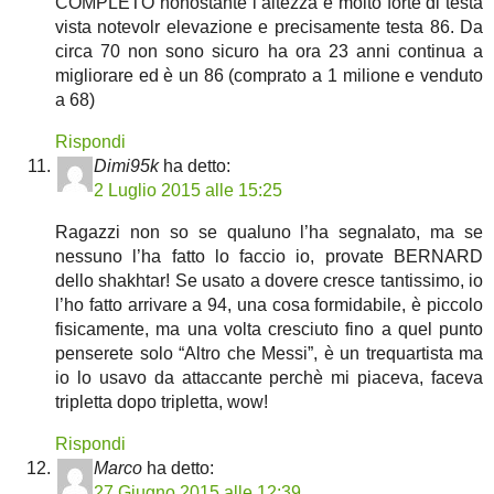
COMPLETO nonostante l altezza e molto forte di testa
vista notevolr elevazione e precisamente testa 86. Da
circa 70 non sono sicuro ha ora 23 anni continua a
migliorare ed è un 86 (comprato a 1 milione e venduto
a 68)
Rispondi
Dimi95k
ha detto:
2 Luglio 2015 alle 15:25
Ragazzi non so se qualuno l’ha segnalato, ma se
nessuno l’ha fatto lo faccio io, provate BERNARD
dello shakhtar! Se usato a dovere cresce tantissimo, io
l’ho fatto arrivare a 94, una cosa formidabile, è piccolo
fisicamente, ma una volta cresciuto fino a quel punto
penserete solo “Altro che Messi”, è un trequartista ma
io lo usavo da attaccante perchè mi piaceva, faceva
tripletta dopo tripletta, wow!
Rispondi
Marco
ha detto:
27 Giugno 2015 alle 12:39