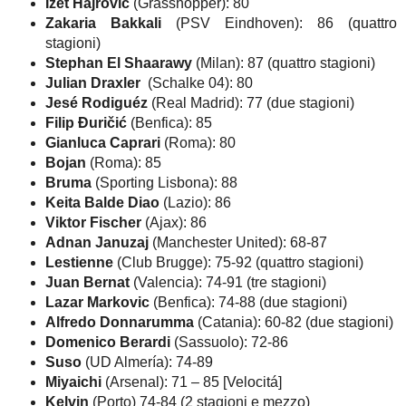
Izet Hajrovic
(Grasshopper): 80
Zakaria Bakkali
(PSV Eindhoven): 86 (quattro
stagioni)
Stephan El Shaarawy
(Milan): 87 (quattro stagioni)
Julian Draxler
(Schalke 04): 80
Jesé Rodiguéz
(Real Madrid): 77 (due stagioni)
Filip Đuričić
(Benfica): 85
Gianluca Caprari
(Roma): 80
Bojan
(Roma): 85
Bruma
(Sporting Lisbona): 88
Keita Balde Diao
(Lazio): 86
Viktor Fischer
(Ajax): 86
Adnan Januzaj
(Manchester United): 68-87
Lestienne
(Club Brugge): 75-92 (quattro stagioni)
Juan Bernat
(Valencia): 74-91 (tre stagioni)
Lazar Markovic
(Benfica): 74-88 (due stagioni)
Alfredo Donnarumma
(Catania): 60-82 (due stagioni)
Domenico Berardi
(Sassuolo): 72-86
Suso
(UD Almería): 74-89
Miyaichi
(Arsenal): 71 – 85 [Velocitá]
Kelvin
(Porto) 74-84 (2 stagioni e mezzo)