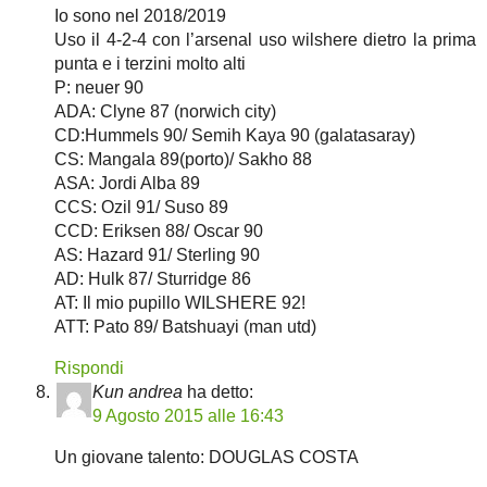
Io sono nel 2018/2019
Uso il 4-2-4 con l’arsenal uso wilshere dietro la prima
punta e i terzini molto alti
P: neuer 90
ADA: Clyne 87 (norwich city)
CD:Hummels 90/ Semih Kaya 90 (galatasaray)
CS: Mangala 89(porto)/ Sakho 88
ASA: Jordi Alba 89
CCS: Ozil 91/ Suso 89
CCD: Eriksen 88/ Oscar 90
AS: Hazard 91/ Sterling 90
AD: Hulk 87/ Sturridge 86
AT: Il mio pupillo WILSHERE 92!
ATT: Pato 89/ Batshuayi (man utd)
Rispondi
Kun andrea
ha detto:
9 Agosto 2015 alle 16:43
Un giovane talento: DOUGLAS COSTA