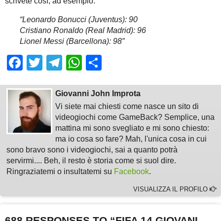
scrivete così, ad esempio:
“Leonardo Bonucci (Juventus): 90
Cristiano Ronaldo (Real Madrid): 96
Lionel Messi (Barcellona): 98″
Facebook
Twitter
Telegram
WhatsApp
Share
Giovanni John Improta
Vi siete mai chiesti come nasce un sito di
videogiochi come GameBack? Semplice, una
mattina mi sono svegliato e mi sono chiesto:
ma io cosa so fare? Mah, l'unica cosa in cui
sono bravo sono i videogiochi, sai a quanto potrà
servirmi.... Beh, il resto è storia come si suol dire.
Ringraziatemi o insultatemi su
Facebook
.
VISUALIZZA IL PROFILO
688 RESPONSES TO “FIFA 14 GIOVANI