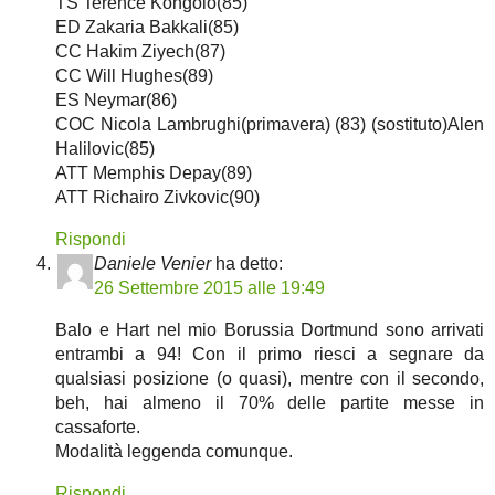
TS Terence Kongolo(85)
ED Zakaria Bakkali(85)
CC Hakim Ziyech(87)
CC Will Hughes(89)
ES Neymar(86)
COC Nicola Lambrughi(primavera) (83) (sostituto)Alen
Halilovic(85)
ATT Memphis Depay(89)
ATT Richairo Zivkovic(90)
Rispondi
Daniele Venier
ha detto:
26 Settembre 2015 alle 19:49
Balo e Hart nel mio Borussia Dortmund sono arrivati
entrambi a 94! Con il primo riesci a segnare da
qualsiasi posizione (o quasi), mentre con il secondo,
beh, hai almeno il 70% delle partite messe in
cassaforte.
Modalità leggenda comunque.
Rispondi