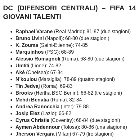
DC (DIFENSORI CENTRALI) – FIFA 14
GIOVANI TALENTI
Raphael Varane
(Real Madrid): 81-87 (due stagioni)
Bruno Uvini
(Napoli): 68-80 (due stagioni)
K. Zouma
(Saint-Etienne): 74-85
Marquinhos
(PSG): 68-89
Alessio Romagnoli
(Roma): 68-80 (due stagioni)
Umtiti
(Lione): 74-82
Aké
(Chelsea): 67-84
N’koulou
(Marsiglia): 78-89 (quattro stagioni)
Tin Jedvaj
(Roma): 69-83
Brooks
(Hertha BSC Berlin): 66-82 (tre stagioni)
Mehdi Benatia
(Roma): 82-84
Andrea Ranocchia
(Inter): 79-88
Josip Elez
(Lazio): 66-82
Cyrus Christie
(Coventry): 68-84 (due stagioni)
Aymen Abdennour
(Tolosa): 80-86 (una stagione)
Jherson Vergara
(Milan) 67-79 (tre stagioni)