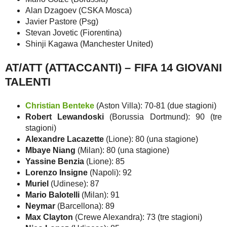
Alan Dzagoev (CSKA Mosca)
Javier Pastore (Psg)
Stevan Jovetic (Fiorentina)
Shinji Kagawa (Manchester United)
AT/ATT (ATTACCANTI) – FIFA 14 GIOVANI
TALENTI
Christian Benteke
(Aston Villa): 70-81 (due stagioni)
Robert Lewandoski
(Borussia Dortmund): 90 (tre
stagioni)
Alexandre Lacazette
(Lione): 80 (una stagione)
Mbaye Niang
(Milan): 80 (una stagione)
Yassine Benzia
(Lione): 85
Lorenzo Insigne
(Napoli): 92
Muriel
(Udinese): 87
Mario Balotelli
(Milan): 91
Neymar
(Barcellona): 89
Max Clayton
(Crewe Alexandra): 73 (tre stagioni)