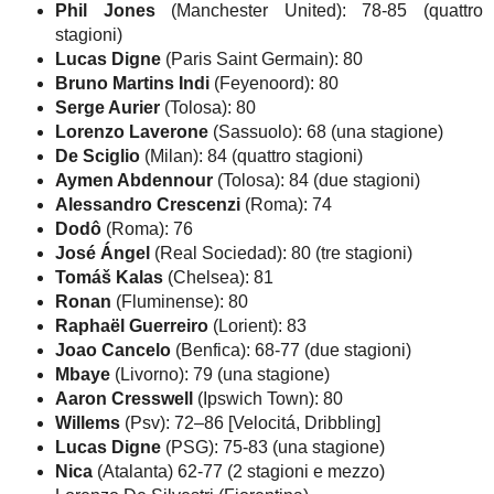
Phil Jones
(Manchester United): 78-85 (quattro
stagioni)
Lucas Digne
(Paris Saint Germain): 80
Bruno Martins Indi
(Feyenoord): 80
Serge Aurier
(Tolosa): 80
Lorenzo Laverone
(Sassuolo): 68 (una stagione)
De Sciglio
(Milan): 84 (quattro stagioni)
Aymen Abdennour
(Tolosa): 84 (due stagioni)
Alessandro Crescenzi
(Roma): 74
Dodô
(Roma): 76
José Ángel
(Real Sociedad): 80 (tre stagioni)
Tomáš Kalas
(Chelsea): 81
Ronan
(Fluminense): 80
Raphaël Guerreiro
(Lorient): 83
Joao Cancelo
(Benfica): 68-77 (due stagioni)
Mbaye
(Livorno): 79 (una stagione)
Aaron Cresswell
(Ipswich Town): 80
Willems
(Psv): 72–86 [Velocitá, Dribbling]
Lucas Digne
(PSG): 75-83 (una stagione)
Nica
(Atalanta) 62-77 (2 stagioni e mezzo)