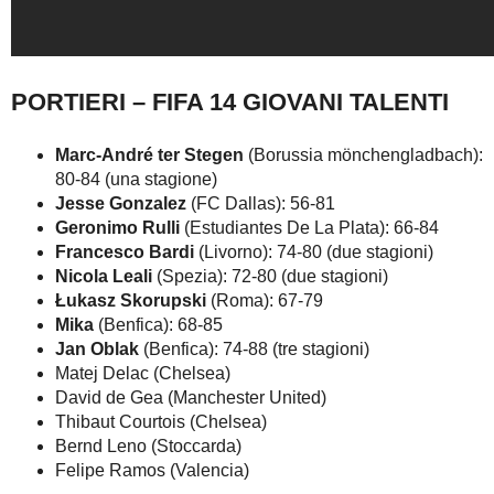
PORTIERI – FIFA 14 GIOVANI TALENTI
Marc-André ter Stegen
(Borussia mönchengladbach):
80-84 (una stagione)
Jesse Gonzalez
(FC Dallas): 56-81
Geronimo Rulli
(Estudiantes De La Plata): 66-84
Francesco Bardi
(Livorno): 74-80 (due stagioni)
Nicola Leali
(Spezia): 72-80 (due stagioni)
Łukasz Skorupski
(Roma): 67-79
Mika
(Benfica): 68-85
Jan Oblak
(Benfica): 74-88 (tre stagioni)
Matej Delac (Chelsea)
David de Gea (Manchester United)
Thibaut Courtois (Chelsea)
Bernd Leno (Stoccarda)
Felipe Ramos (Valencia)