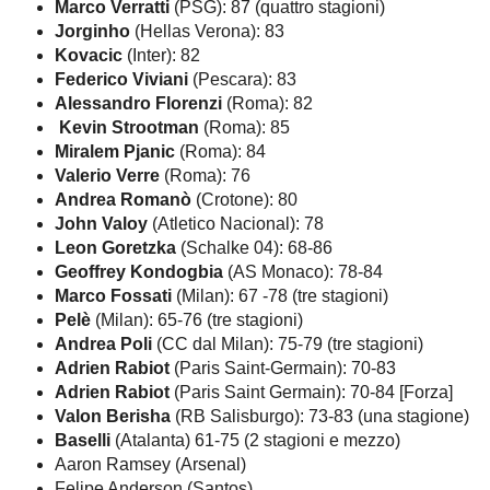
Marco Verratti
(PSG): 87 (quattro stagioni)
Jorginho
(Hellas Verona): 83
Kovacic
(Inter): 82
Federico Viviani
(Pescara): 83
Alessandro Florenzi
(Roma): 82
Kevin Strootman
(Roma): 85
Miralem Pjanic
(Roma): 84
Valerio Verre
(Roma): 76
Andrea Romanò
(Crotone): 80
John Valoy
(Atletico Nacional): 78
Leon Goretzka
(Schalke 04): 68-86
Geoffrey Kondogbia
(AS Monaco): 78-84
Marco Fossati
(Milan): 67 -78 (tre stagioni)
Pelè
(Milan): 65-76 (tre stagioni)
Andrea Poli
(CC dal Milan): 75-79 (tre stagioni)
Adrien Rabiot
(Paris Saint-Germain): 70-83
Adrien Rabiot
(Paris Saint Germain): 70-84 [Forza]
Valon Berisha
(RB Salisburgo): 73-83 (una stagione)
Baselli
(Atalanta) 61-75 (2 stagioni e mezzo)
Aaron Ramsey (Arsenal)
Felipe Anderson (Santos)