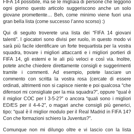
FIFA 14 possibile, ma se le migliaia di persone che leggono
ogni giorno questo articolo suggeriscono anche un solo
giovane promettente… Beh, come minimo viene fuori una
gran bella lista (come successo l’anno scorso) :)
Qui di seguito troverete una lista dei “FIFA 14 giovani
talenti”. I giocatori sono divisi per ruolo, in questo modo vi
sarà più facile identificare un forte trequartista per la vostra
squadra, trovare i migliori attaccanti e i migliori portieri di
FIFA 14, gli esterni e le ali più veloci e così via. Inoltre,
potete anche chiedere direttamente consigli e suggerimenti
tramite i commenti. Ad esempio, potete lasciare un
commento con scritta la vostra rosa (cercate di essere
ordinati, altrimenti non si capisce niente e poi qualcosa “che
difensori mi consigliate per la mia squadra?”, oppure “qual è
il miglior COC per l 3-5-2?” o ancora “quali sono i migliori
ED/ES per il 4-4-2”, o magari anche consigli più generici,
tipo: “qual è il miglior modulo per il Real Madrid in FIFA 14?
Con che formazioni schiero la Juventus?”.
Comunque non mi dilungo oltre e vi lascio con la lista