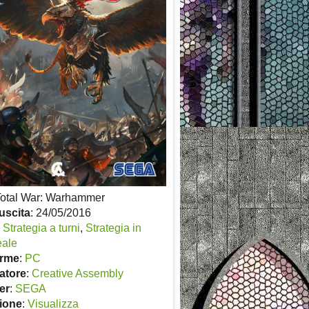
Total War: Warhammer
uscita
: 24/05/2016
:
Strategia a turni
,
Strategia in
eale
orme
:
PC
atore
:
Creative Assembly
er
:
SEGA
ione
:
Visualizza