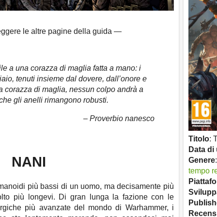
eggere le altre pagine della guida —
le a una corazza di maglia fatta a mano: i
iaio, tenuti insieme dal dovere, dall’onore e
ella corazza di maglia, nessun colpo andrà a
che gli anelli rimangono robusti.
– Proverbio nanesco
Titolo
: 
Data di 
NANI
Genere
tempo r
Piattaf
umanoidi più bassi di un uomo, ma decisamente più
Svilupp
lto più longevi. Di gran lunga la fazione con le
Publish
lurgiche più avanzate del mondo di Warhammer, i
Recens