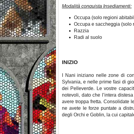
Modalità conquista Insediamenti:
Occupa (solo regioni abitabi
Occupa e saccheggia (solo re
Razzia
Radi al suolo
INIZIO
I Nani iniziano nelle zone di con
Sylvania, e nelle prime fasi di gi
dei Pelleverde. Le vostre capac
notevoli, dato che l’intera diste
avere troppa fretta. Consolidate 
ne avete le forze puntate a dist
degli Orchi e Goblin, la cui capita