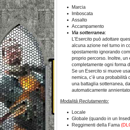
Marcia
Imboscata
Assalto
Accampamento
Via sotterranea
:
L’Esercito può adottare que
alcuna azione nel turno in c
spostamento ignorando comple
proprio percorso. Inoltre, un
completamente ogni forma d
Se un Esercito si muove usan
nemica, c’è una probabilità 
una battaglia sotterranea, d
automaticamente annientato 
Modalità Reclutamento:
Locale
Globale (quando in un Inse
Reggimenti della Fama
(DL