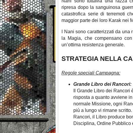
Nani sono tuttavia una razza 
ripresa dopo la sanguinosa guerr
catastrofica serie di terremoti 
maggior parte dei loro Karak nei 
I Nani sono caratterizzati da una ri
la Magia, che compensano con u
un’ottima resistenza generale.
STRATEGIA NELLA C
Regole speciali Campagna:
Grande Libro dei Rancori:
Il Grande Libro dei Rancori 
risposta a quanto avviene in
normale Missione, ogni Ranc
più a lungo vi rimane scritto.
Rancori, il Libro produce bon
Disciplina, Ordine Pubblico e