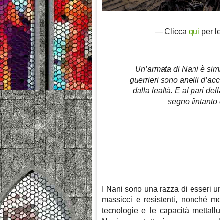
— Clicca
qui
per l
Un’armata di Nani è simi
guerrieri sono anelli d’acc
dalla lealtà. E al pari d
segno fintanto 
I Nani sono una razza di esseri 
massicci e resistenti, nonché mo
tecnologie e le capacità mettal