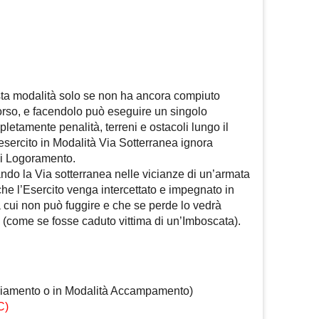
sta modalità solo se non ha ancora compiuto
orso, e facendolo può eseguire un singolo
tamente penalità, terreni e ostacoli lungo il
 esercito in Modalità Via Sotterranea ignora
i Logoramento.
do la Via sotterranea nelle vicianze di un’armata
che l’Esercito venga intercettato e impegnato in
a cui non può fuggire e che se perde lo vedrà
(come se fosse caduto vittima di un’Imboscata).
diamento o in Modalità Accampamento)
C)