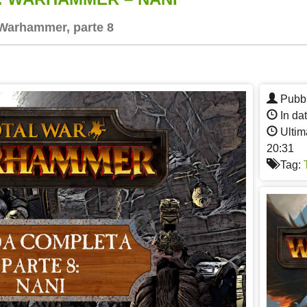
 Warhammer, parte 8
App
re
Pubbl
In da
Ultim
20:31
Tag: