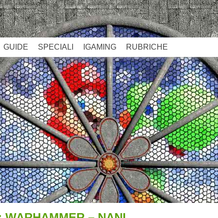
GUIDE
SPECIALI
IGAMING
RUBRICHE
: WARHAMMER – NANI