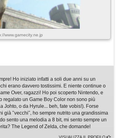
p://www.gamecity.ne.jp
m
sApp
are
pre! Ho iniziato infatti a soli due anni su un
hi erano davvero tostissimi. E niente continue o
ame Over, ragazzi! Ho poi scoperto Nintendo, e
o regalato un Game Boy Color non sono più
 Johto, o da Hyrule... beh, fate vobis!). Forse
chi già "vecchi", ho sempre nutrito una grandissima
do sento una melodia a 8 bit, mi sento sempre un
ferita? The Legend of Zelda, che domande!
VISUALIZZA IL PROFILO