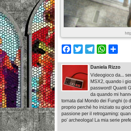
htt
Facebook
Twitter
Telegra
What
Sh
Daniela Rizzo
Videogioco da... sem
MSX2, quando i gioc
password! Quanti G
da quando mi hann
tornata dal Mondo dei Funghi (o da
proprio perché ho iniziato su gio
passione per il retrogaming: quan
po' archeologa! La mia serie pre