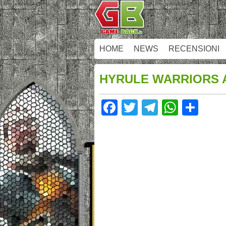
HOME
NEWS
RECENSIONI
HYRULE WARRIORS 
Facebook
Twitter
Telegram
Whats
Sha