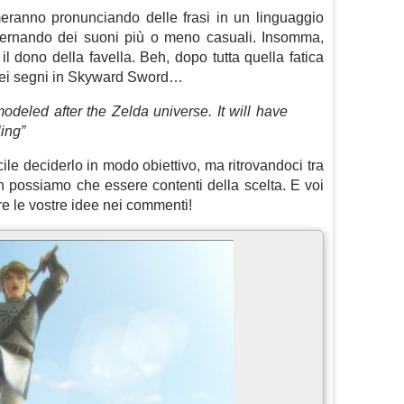
imeranno pronunciando delle frasi in un linguaggio
ternando dei suoni più o meno casuali. Insomma,
l dono della favella. Beh, dopo tutta quella fatica
 dei segni in Skyward Sword…
odeled after the Zelda universe. It will have
ling”
ile deciderlo in modo obiettivo, ma ritrovandoci tra
on possiamo che essere contenti della scelta. E voi
e le vostre idee nei commenti!