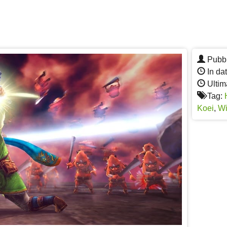
Pubbl
In da
Ultim
Tag:
Koei
,
Wi