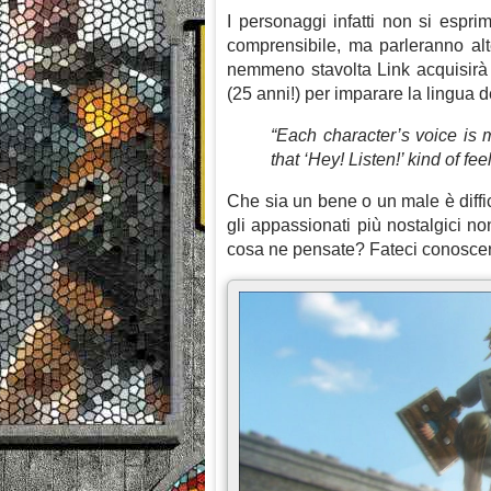
I personaggi infatti non si espr
comprensibile, ma parleranno al
nemmeno stavolta Link acquisirà i
(25 anni!) per imparare la lingua
“Each character’s voice is m
that ‘Hey! Listen!’ kind of fee
Che sia un bene o un male è diffic
gli appassionati più nostalgici n
cosa ne pensate? Fateci conoscer