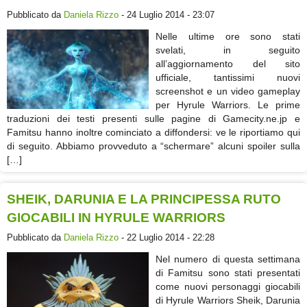
Pubblicato da
Daniela Rizzo
- 24 Luglio 2014 - 23:07
Nelle ultime ore sono stati
svelati, in seguito
all’aggiornamento del sito
ufficiale, tantissimi nuovi
screenshot e un video gameplay
per Hyrule Warriors. Le prime
traduzioni dei testi presenti sulle pagine di Gamecity.ne.jp e
Famitsu hanno inoltre cominciato a diffondersi: ve le riportiamo qui
di seguito. Abbiamo provveduto a “schermare” alcuni spoiler sulla
[…]
SHEIK, DARUNIA E LA PRINCIPESSA RUTO
GIOCABILI IN HYRULE WARRIORS
Pubblicato da
Daniela Rizzo
- 22 Luglio 2014 - 22:28
Nel numero di questa settimana
di Famitsu sono stati presentati
come nuovi personaggi giocabili
di Hyrule Warriors Sheik, Darunia