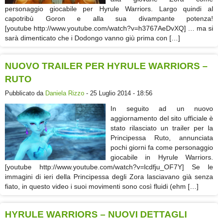
personaggio giocabile per Hyrule Warriors. Largo quindi al
capotribù Goron e alla sua divampante potenza!
[youtube http://www.youtube.com/watch?v=h3767AeDvXQ] … ma si
sarà dimenticato che i Dodongo vanno giù prima con […]
NUOVO TRAILER PER HYRULE WARRIORS –
RUTO
Pubblicato da
Daniela Rizzo
- 25 Luglio 2014 - 18:56
In seguito ad un nuovo
aggiornamento del sito ufficiale è
stato rilasciato un trailer per la
Principessa Ruto, annunciata
pochi giorni fa come personaggio
giocabile in Hyrule Warriors.
[youtube http://www.youtube.com/watch?v=lcdfju_OF7Y] Se le
immagini di ieri della Principessa degli Zora lasciavano già senza
fiato, in questo video i suoi movimenti sono così fluidi (ehm […]
HYRULE WARRIORS – NUOVI DETTAGLI