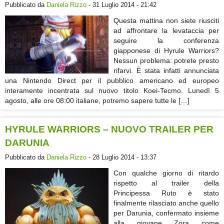
Pubblicato da
Daniela Rizzo
- 31 Luglio 2014 - 21:42
Questa mattina non siete riusciti
ad affrontare la levataccia per
seguire la conferenza
giapponese di Hyrule Warriors?
Nessun problema: potrete presto
rifarvi. È stata infatti annunciata
una Nintendo Direct per il pubblico americano ed europeo
interamente incentrata sul nuovo titolo Koei-Tecmo. Lunedì 5
agosto, alle ore 08:00 italiane, potremo sapere tutte le […]
HYRULE WARRIORS – NUOVO TRAILER PER
DARUNIA
Pubblicato da
Daniela Rizzo
- 28 Luglio 2014 - 13:37
Con qualche giorno di ritardo
rispetto al trailer della
Principessa Ruto è stato
finalmente rilasciato anche quello
per Darunia, confermato insieme
alla giovane Zora come