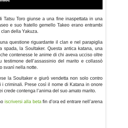
di Tatsu Toro giunse a una fine inaspettata in una
aseo e suo fratello gemello Takeo erano entrambi
 clan della Yakuza.
 una questione riguardante il clan e nel parapiglia
a spada, la Soultaker. Questa antica katana, una
va che contenesse le anime di chi aveva ucciso oltre
fu testimone dell’assassinio del marito e collassò
o svanì nella notte.
ese la Soultaker e giurò vendetta non solo contro
 i criminali. Prese così il nome di Katana in onore
ei crede contenga l’anima del suo amato marito.
ono
iscriversi alla beta
fin d’ora ed entrare nell’arena
m
sApp
are