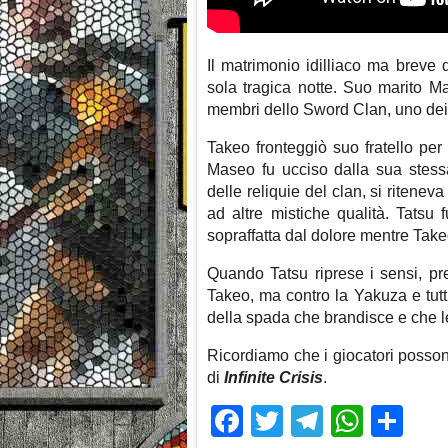
Il matrimonio idilliaco ma breve 
sola tragica notte. Suo marito M
membri dello Sword Clan, uno dei
Takeo fronteggiò suo fratello per
Maseo fu ucciso dalla sua stess
delle reliquie del clan, si ritene
ad altre mistiche qualità. Tatsu 
sopraffatta dal dolore mentre Take
Quando Tatsu riprese i sensi, pr
Takeo, ma contro la Yakuza e tutti
della spada che brandisce e che l
Ricordiamo che i giocatori poss
di
Infinite Crisis
.
Facebook
Twitter
Telegra
What
Sh