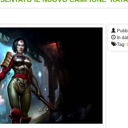
App
re
Pubbl
In da
Tag: