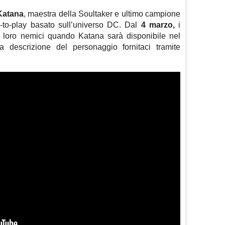
Katana
, maestra della Soultaker e ultimo campione
to-play basato sull’universo DC. Dal
4 marzo,
i
i loro nemici quando Katana sarà disponibile nel
la descrizione del personaggio fornitaci tramite