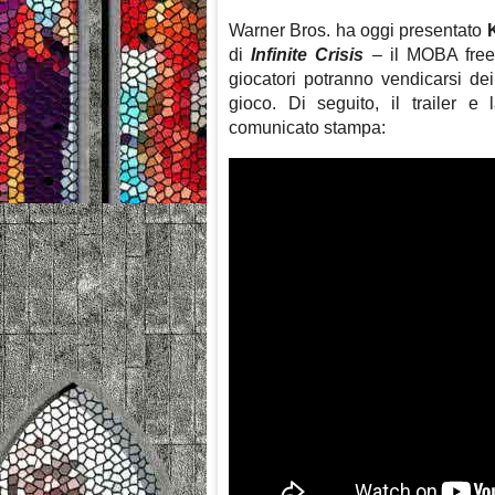
Warner Bros. ha oggi presentato
di
Infinite Crisis
– il MOBA free-
giocatori potranno vendicarsi de
gioco. Di seguito, il trailer e 
comunicato stampa: