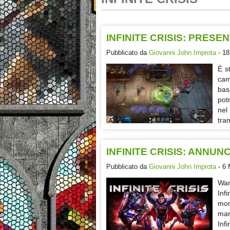
INFINITE CRISIS: PRES
Pubblicato da
Giovanni John Improta
- 18
È s
cam
bas
pot
nel
tra
INFINITE CRISIS: ANNUN
Pubblicato da
Giovanni John Improta
- 6 
War
Inf
mon
mar
Inf