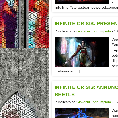
s
link: http://store.steampowered.com/
INFINITE CRISIS: PRES
Pubblicato da
Giovanni John Improta
- 18
War
Sou
to-
pot
disp
per
matrimonio […]
INFINITE CRISIS: ANNU
BEETLE
Pubblicato da
Giovanni John Improta
- 15
War
nuo