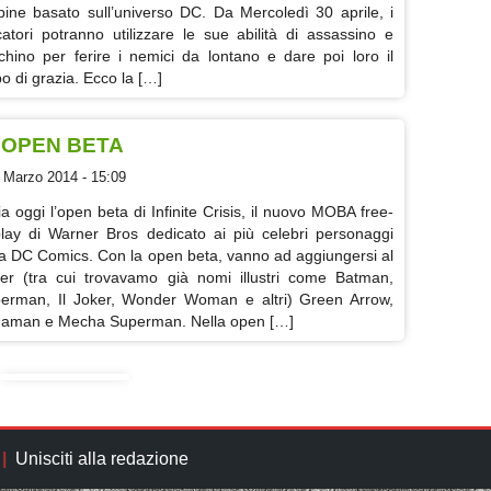
bine basato sull’universo DC. Da Mercoledì 30 aprile, i
catori potranno utilizzare le sue abilità di assassino e
chino per ferire i nemici da lontano e dare poi loro il
po di grazia. Ecco la […]
 L’OPEN BETA
 Marzo 2014 - 15:09
zia oggi l’open beta di Infinite Crisis, il nuovo MOBA free-
play di Warner Bros dedicato ai più celebri personaggi
la DC Comics. Con la open beta, vanno ad aggiungersi al
ter (tra cui trovavamo già nomi illustri come Batman,
erman, Il Joker, Wonder Woman e altri) Green Arrow,
aman e Mecha Superman. Nella open […]
Unisciti alla redazione