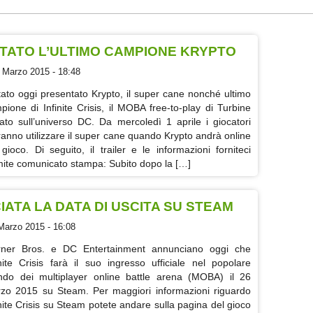
ENTATO L’ULTIMO CAMPIONE KRYPTO
 Marzo 2015 - 18:48
tato oggi presentato Krypto, il super cane nonché ultimo
pione di Infinite Crisis, il MOBA free-to-play di Turbine
ato sull’universo DC. Da mercoledì 1 aprile i giocatori
ranno utilizzare il super cane quando Krypto andrà online
 gioco. Di seguito, il trailer e le informazioni forniteci
mite comunicato stampa: Subito dopo la […]
CIATA LA DATA DI USCITA SU STEAM
Marzo 2015 - 16:08
ner Bros. e DC Entertainment annunciano oggi che
inite Crisis farà il suo ingresso ufficiale nel popolare
do dei multiplayer online battle arena (MOBA) il 26
zo 2015 su Steam. Per maggiori informazioni riguardo
inite Crisis su Steam potete andare sulla pagina del gioco