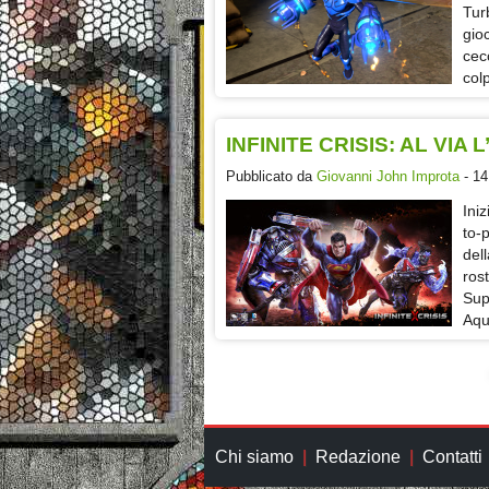
Tur
gio
cec
col
INFINITE CRISIS: AL VIA
Pubblicato da
Giovanni John Improta
- 14
Ini
to-
del
ros
Sup
Aqu
Chi siamo
Redazione
Contatti