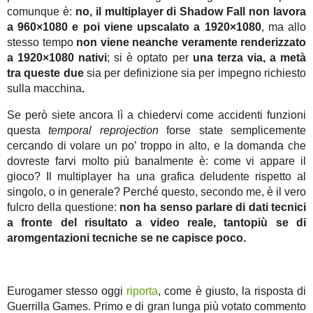
comunque è:
no, il multiplayer di Shadow Fall non lavora
a 960×1080 e poi viene upscalato a 1920×1080
, ma allo
stesso tempo
non viene neanche veramente renderizzato
a 1920×1080 nativi
; si è optato per
una terza via, a metà
tra queste due
sia per definizione sia per impegno richiesto
sulla macchina
.
Se però siete ancora lì a chiedervi come accidenti funzioni
questa
temporal reprojection
forse state semplicemente
cercando di volare un po’ troppo in alto, e la domanda che
dovreste farvi molto più banalmente è: come vi appare il
gioco? Il multiplayer ha una grafica deludente rispetto al
singolo, o in generale? Perché questo, secondo me, è il vero
fulcro della questione:
non ha senso parlare di dati tecnici
a fronte del risultato a video reale, tantopiù se di
aromgentazioni tecniche se ne capisce poco.
Eurogamer stesso oggi
riporta
, come è giusto, la risposta di
Guerrilla Games. Primo e di gran lunga più votato commento