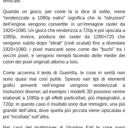
verticale.
Quando un gioco, per come la si dice di solito, viene
“renderizzato a 1080p nativi” significa che le “istruzioni”
dell’engine vengono convertite in un’immagine raster da
1920×1080. Un gioco che renderizza a 720p e poi upscala a
1080p, invece, produce dei raster da 1280×720 che
vengono subito dopo “stirati” (cioè scalati) fino a diventare
1920×1080; i pixel mancanti sono come dei “buchi” tra i
vecchi pixel, e vengono riempiti facendo delle medie dei
colori dei pixel originali attorno a loro.
Come accenna il testo di Guerrilla, le cose in verità non
sono quasi mai così pulite. Spesso vari tipi di elementi
grafici presenti nell’engine vengono renderizzati a
risoluzioni diverse; ad esempio i modelli 3D possono venire
elaborati a 1080p e gli effetti particellari, più impegnativi, a
720p: in questo caso il risultato sono due immagini, una più
grande dell’altra, dove quella più piccola viene upscalata e
poi “incollata” sull’altra.
Nel caso del multiplayer di Shadow Fall le cose sono