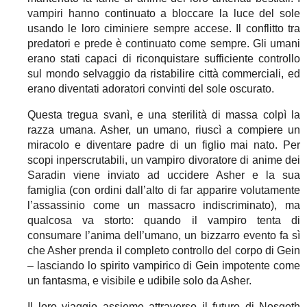
vampiri hanno continuato a bloccare la luce del sole
usando le loro ciminiere sempre accese. Il conflitto tra
predatori e prede è continuato come sempre. Gli umani
erano stati capaci di riconquistare sufficiente controllo
sul mondo selvaggio da ristabilire città commerciali, ed
erano diventati adoratori convinti del sole oscurato.
Questa tregua svanì, e una sterilità di massa colpì la
razza umana. Asher, un umano, riuscì a compiere un
miracolo e diventare padre di un figlio mai nato. Per
scopi inperscrutabili, un vampiro divoratore di anime dei
Saradin viene inviato ad uccidere Asher e la sua
famiglia (con ordini dall’alto di far apparire volutamente
l’assassinio come un massacro indiscriminato), ma
qualcosa va storto: quando il vampiro tenta di
consumare l’anima dell’umano, un bizzarro evento fa sì
che Asher prenda il completo controllo del corpo di Gein
– lasciando lo spirito vampirico di Gein impotente come
un fantasma, e visibile e udibile solo da Asher.
Il loro viaggio assieme attraverso il futuro di Nosgoth