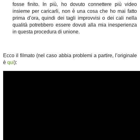
fosse finito. In più, ho dovuto connettere più video
insieme per caricarli, non è una cosa che ho mai fatto
prima d’ora, quindi dei tagli improvvisi o dei cali nella
qualità potrebbero essere dovuti alla mia inesperienza
in questa procedura di unione.
Ecco il filmato (nel caso abbia problemi a partire, l’originale
è
qui
):