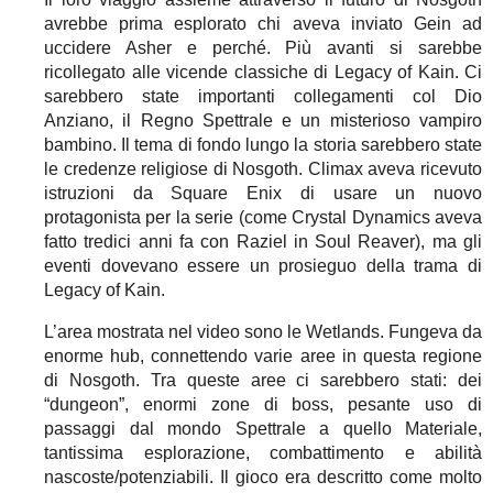
avrebbe prima esplorato chi aveva inviato Gein ad
uccidere Asher e perché. Più avanti si sarebbe
ricollegato alle vicende classiche di Legacy of Kain. Ci
sarebbero state importanti collegamenti col Dio
Anziano, il Regno Spettrale e un misterioso vampiro
bambino. Il tema di fondo lungo la storia sarebbero state
le credenze religiose di Nosgoth. Climax aveva ricevuto
istruzioni da Square Enix di usare un nuovo
protagonista per la serie (come Crystal Dynamics aveva
fatto tredici anni fa con Raziel in Soul Reaver), ma gli
eventi dovevano essere un prosieguo della trama di
Legacy of Kain.
L’area mostrata nel video sono le Wetlands. Fungeva da
enorme hub, connettendo varie aree in questa regione
di Nosgoth. Tra queste aree ci sarebbero stati: dei
“dungeon”, enormi zone di boss, pesante uso di
passaggi dal mondo Spettrale a quello Materiale,
tantissima esplorazione, combattimento e abilità
nascoste/potenziabili. Il gioco era descritto come molto