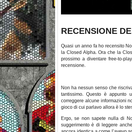
RECENSIONE DEL
Quasi un anno fa ho recensito Nos
la Closed Alpha. Ora che la Clos
prossimo a diventare free-to-play
recensione.
Non ha nessun senso che riscriva
tantissimo. Questo è appunto u
correggere alcune informazioni n
gioco di cui parlavo allora è lo st
Ergo, se non sapete nulla di No
suggerimento è di leggere anche 
ancora identica a come l’avevo sc