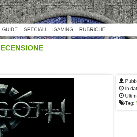
GUIDE
SPECIALI
IGAMING
RUBRICHE
RECENSIONE
App
re
Pubbl
In da
Ultim
Tag: