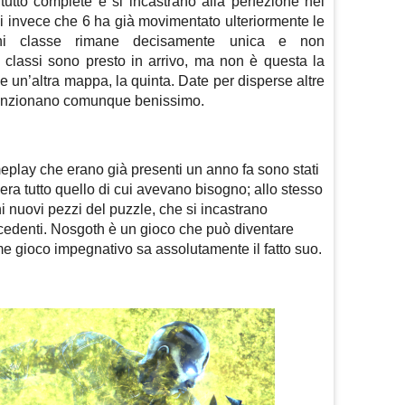
tutto complete e si incastrano alla perfezione nel
si invece che 6 ha già movimentato ulteriormente le
ogni classe rimane decisamente unica e non
re classi sono presto in arrivo, ma non è questa la
e un’altra mappa, la quinta. Date per disperse altre
 funzionano comunque benissimo.
eplay che erano già presenti un anno fa sono stati
ra tutto quello di cui avevano bisogno; allo stesso
i nuovi pezzi del puzzle, che si incastrano
ecedenti. Nosgoth è un gioco che può diventare
e gioco impegnativo sa assolutamente il fatto suo.