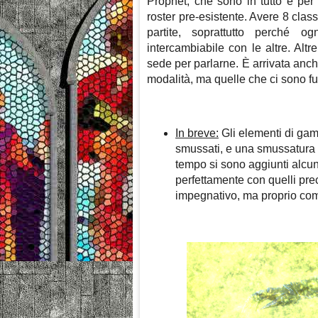
Prophet, che sono in tutto e per 
roster pre-esistente. Avere 8 clas
partite, soprattutto perché 
intercambiabile con le altre. Alt
sede per parlarne. È arrivata anch
modalità, ma quelle che ci sono
In breve:
Gli elementi di gam
smussati, e una smussatura e
tempo si sono aggiunti alcun
perfettamente con quelli pr
impegnativo, ma proprio com