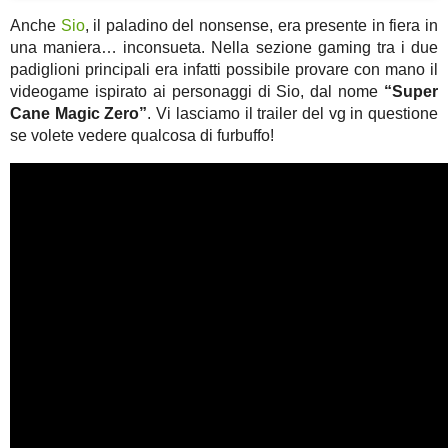
Anche
Sio
, il paladino del nonsense, era presente in fiera in
una maniera… inconsueta. Nella sezione gaming tra i due
padiglioni principali era infatti possibile provare con mano il
videogame ispirato ai personaggi di Sio, dal nome
“Super
Cane Magic Zero”
. Vi lasciamo il trailer del vg in questione
se volete vedere qualcosa di furbuffo!