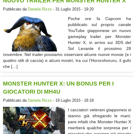
NUOVO TRAILER PER MONSTER HUNTER X
Pubblicato da
Daniela Rizzo
- 31 Luglio 2015 - 19:20
Poche ore fa Capcom ha
pubblicato sul proprio canale
YouTube giapponese un nuovo
gameplay trailer per Monster
Hunter X, in arrivo sui 3DS del
Sol Levante il prossimo 28
novembre. Nel trailer possiamo osservare alcune nuove mosse (e i
quattro stili di caccia) e alcuni mostri, tra cui l’Hororohoruru, il gufo
che […]
MONSTER HUNTER X: UN BONUS PER I
GIOCATORI DI MH4U
Pubblicato da
Daniela Rizzo
- 19 Luglio 2015 - 18:18
I cacciatori veterani giapponesi si
stanno già sfregando le mani:
pare infatti che Monster Hunter X
riserberà qualche sorpresa per i
giocatori che avranno già giocato