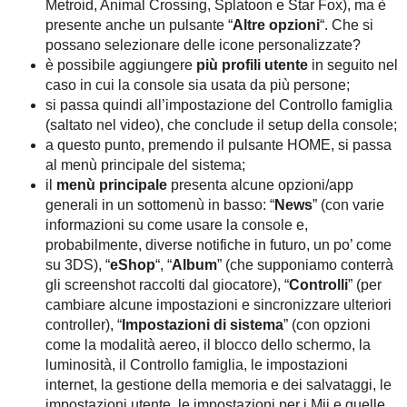
Metroid, Animal Crossing, Splatoon e Star Fox), ma è
presente anche un pulsante “
Altre opzioni
“. Che si
possano selezionare delle icone personalizzate?
è possibile aggiungere
più profili utente
in seguito nel
caso in cui la console sia usata da più persone;
si passa quindi all’impostazione del Controllo famiglia
(saltato nel video), che conclude il setup della console;
a questo punto, premendo il pulsante HOME, si passa
al menù principale del sistema;
il
menù principale
presenta alcune opzioni/app
generali in un sottomenù in basso: “
News
” (con varie
informazioni su come usare la console e,
probabilmente, diverse notifiche in futuro, un po’ come
su 3DS), “
eShop
“, “
Album
” (che supponiamo conterrà
gli screenshot raccolti dal giocatore), “
Controlli
” (per
cambiare alcune impostazioni e sincronizzare ulteriori
controller), “
Impostazioni di sistema
” (con opzioni
come la modalità aereo, il blocco dello schermo, la
luminosità, il Controllo famiglia, le impostazioni
internet, la gestione della memoria e dei salvataggi, le
impostazioni utente, le impostazioni per i Mii e quelle