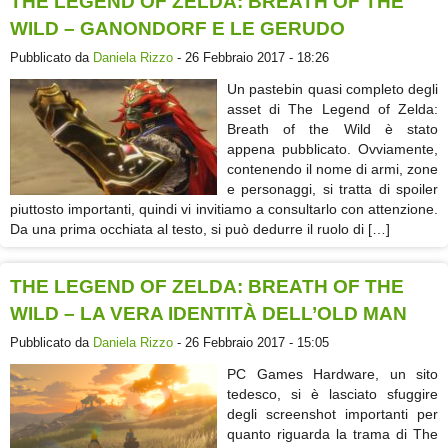
THE LEGEND OF ZELDA: BREATH OF THE
WILD – GANONDORF E LE GERUDO
Pubblicato da
Daniela Rizzo
- 26 Febbraio 2017 - 18:26
Un pastebin quasi completo degli
asset di The Legend of Zelda:
Breath of the Wild è stato
appena pubblicato. Ovviamente,
contenendo il nome di armi, zone
e personaggi, si tratta di spoiler
piuttosto importanti, quindi vi invitiamo a consultarlo con attenzione.
Da una prima occhiata al testo, si può dedurre il ruolo di […]
THE LEGEND OF ZELDA: BREATH OF THE
WILD – LA VERA IDENTITÀ DELL’OLD MAN
Pubblicato da
Daniela Rizzo
- 26 Febbraio 2017 - 15:05
PC Games Hardware, un sito
tedesco, si è lasciato sfuggire
degli screenshot importanti per
quanto riguarda la trama di The