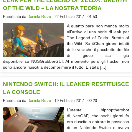
LEAK PER THE LEGEND OF ZELDA: BREATH
OF THE WILD – LA NOSTRA TEORIA
Pubblicato da
Daniela Rizzo
- 22 Febbraio 2017 - 01:53
A quanto pare non manca molto
all’arrivo di una serie di leak per
The Legend of Zelda: Breath of
the Wild. Su 4Chan girano infatti
delle voci che il pacchetto dei file
di gioco sia già
disponibile su NUSGrabberGUI. Al momento però gli hacker non
sono ancora riusciti a decomprimere il tutto. È stata […]
NINTENDO SWITCH: IL LEAKER RESTITUISCE
LA CONSOLE
Pubblicato da
Daniela Rizzo
- 19 Febbraio 2017 - 00:20
L’utente hiphoptherobot
di NeoGAF, che pochi giorni fa
era riuscito a entrare in possesso
di un Nintendo Switch e aveva