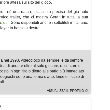
riore attesa sul sito del gioco.
i, né una data d’uscita più precisa del già noto
tico trailer, che ci mostra Geralt in tutta la sua
ba,
qui
. Sono disponibili anche i sottotitoli in italiano,
layer in basso a destra.
m
sApp
are
a nel 1993, videogioco da sempre, e da sempre
idea di andare oltre al solo giocare, di cercare di
osto in ogni titolo dietro al sipario più immediato
deogiochi sono una forma d'arte, forse è il caso di
li.
VISUALIZZA IL PROFILO
O