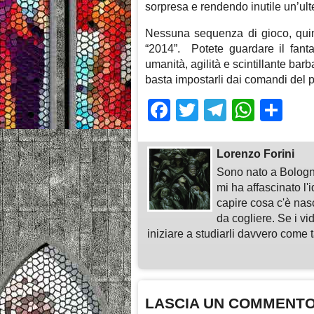
sorpresa e rendendo inutile un’ulte
Nessuna sequenza di gioco, quind
“2014”. Potete guardare il fantas
umanità, agilità e scintillante bar
basta impostarli dai comandi del p
Facebook
Twitter
Telegra
What
Sh
Lorenzo Forini
Sono nato a Bologn
mi ha affascinato l'
capire cosa c'è nasc
da cogliere. Se i vi
iniziare a studiarli davvero come ta
LASCIA UN COMMENT