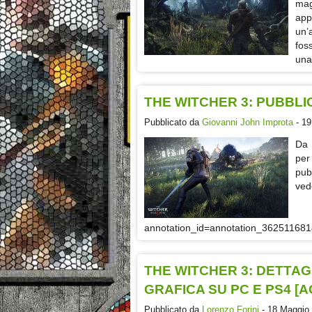
mag
app
un’
fos
una
THE WITCHER 3: PUBBLI
Pubblicato da
Giovanni John Improta
- 19
Da 
per
pub
ved
annotation_id=annotation_36251168
THE WITCHER 3: DETTA
GRAFICA SU PC E PS4 [
Pubblicato da
Lorenzo Forini
- 18 Maggio 