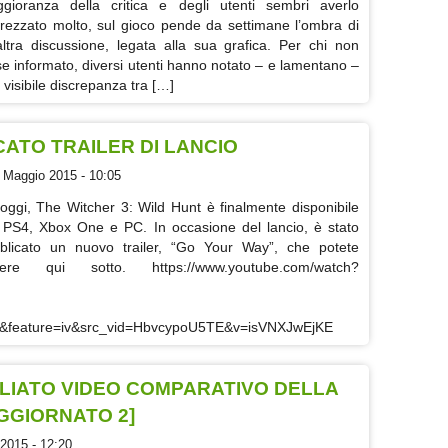
gioranza della critica e degli utenti sembri averlo
rezzato molto, sul gioco pende da settimane l’ombra di
altra discussione, legata alla sua grafica. Per chi non
se informato, diversi utenti hanno notato – e lamentano –
 visibile discrepanza tra […]
CATO TRAILER DI LANCIO
 Maggio 2015 - 10:05
oggi, The Witcher 3: Wild Hunt è finalmente disponibile
 PS4, Xbox One e PC. In occasione del lancio, è stato
blicato un nuovo trailer, “Go Your Way”, che potete
ere qui sotto. https://www.youtube.com/watch?
1&feature=iv&src_vid=HbvcypoU5TE&v=isVNXJwEjKE
GLIATO VIDEO COMPARATIVO DELLA
AGGIORNATO 2]
2015 - 12:20