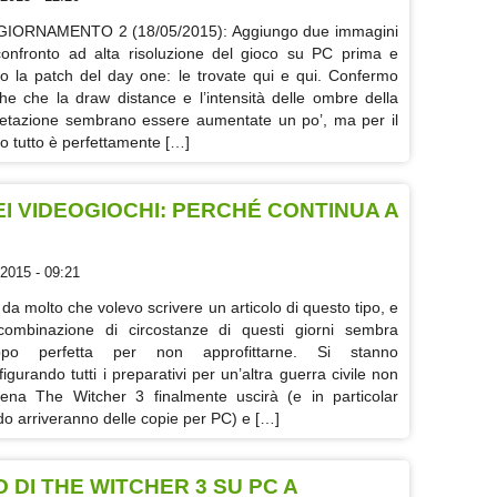
IORNAMENTO 2 (18/05/2015): Aggiungo due immagini
confronto ad alta risoluzione del gioco su PC prima e
o la patch del day one: le trovate qui e qui. Confermo
he che la draw distance e l’intensità delle ombre della
etazione sembrano essere aumentate un po’, ma per il
to tutto è perfettamente […]
I VIDEOGIOCHI: PERCHÉ CONTINUA A
2015 - 09:21
 da molto che volevo scrivere un articolo di questo tipo, e
combinazione di circostanze di questi giorni sembra
ppo perfetta per non approfittarne. Si stanno
figurando tutti i preparativi per un’altra guerra civile non
ena The Witcher 3 finalmente uscirà (e in particolar
o arriveranno delle copie per PC) e […]
 DI THE WITCHER 3 SU PC A