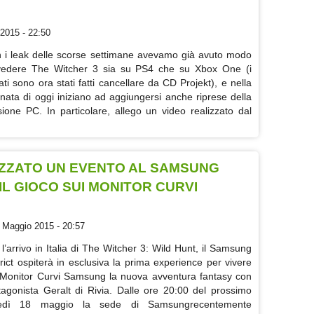
2015 - 22:50
 i leak delle scorse settimane avevamo già avuto modo
vedere The Witcher 3 sia su PS4 che su Xbox One (i
mati sono ora stati fatti cancellare da CD Projekt), e nella
rnata di oggi iniziano ad aggiungersi anche riprese della
sione PC. In particolare, allego un video realizzato dal
IZZATO UN EVENTO AL SAMSUNG
IL GIOCO SUI MONITOR CURVI
 Maggio 2015 - 20:57
 l’arrivo in Italia di The Witcher 3: Wild Hunt, il Samsung
trict ospiterà in esclusiva la prima experience per vivere
 Monitor Curvi Samsung la nuova avventura fantasy con
tagonista Geralt di Rivia. Dalle ore 20:00 del prossimo
nedì 18 maggio la sede di Samsungrecentemente