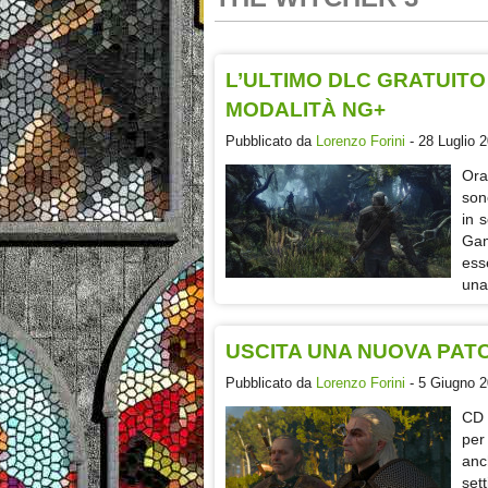
L’ULTIMO DLC GRATUITO
MODALITÀ NG+
Pubblicato da
Lorenzo Forini
- 28 Luglio 2
Ora
son
in 
Ga
ess
una
USCITA UNA NUOVA PATC
Pubblicato da
Lorenzo Forini
- 5 Giugno 2
CD 
per
anc
set