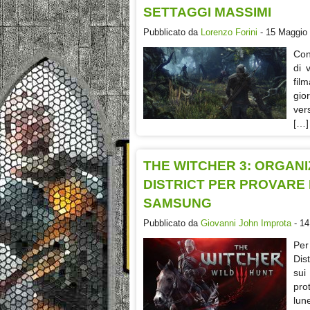
SETTAGGI MASSIMI
Pubblicato da
Lorenzo Forini
- 15 Maggio 
Con
di 
fil
gio
ver
[…]
THE WITCHER 3: ORGAN
DISTRICT PER PROVARE 
SAMSUNG
Pubblicato da
Giovanni John Improta
- 14
Per
Dis
sui
pro
lu