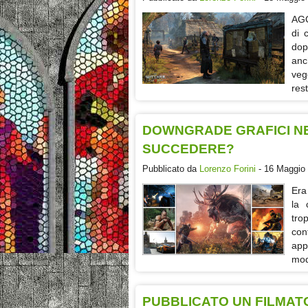
AGG
di 
dop
anc
veg
res
DOWNGRADE GRAFICI NE
SUCCEDERE?
Pubblicato da
Lorenzo Forini
- 16 Maggio 
Era
la 
tro
con
app
mod
PUBBLICATO UN FILMATO