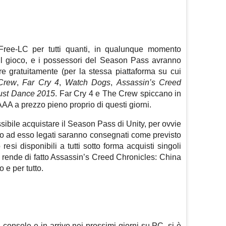
ree-LC per tutti quanti, in qualunque momento
il gioco, e i possessori del Season Pass avranno
 gratuitamente (per la stessa piattaforma su cui
Crew
,
Far Cry 4
,
Watch Dogs
,
Assassin’s Creed
ust Dance 2015
. Far Cry 4 e The Crew spiccano in
AAA a prezzo pieno proprio di questi giorni.
bile acquistare il Season Pass di Unity, per ovvie
rano ad esso legati saranno consegnati come previsto
resi disponibili a tutti sotto forma acquisti singoli
ende di fatto Assassin’s Creed Chronicles: China
o e per tutto.
u console e in arrivo nei prossimi giorni su PC, si è