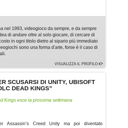
m
sApp
are
a nel 1993, videogioco da sempre, e da sempre
idea di andare oltre al solo giocare, di cercare di
osto in ogni titolo dietro al sipario più immediato
deogiochi sono una forma d'arte, forse è il caso di
li.
VISUALIZZA IL PROFILO
R SCUSARSI DI UNITY, UBISOFT
 DLC DEAD KINGS”
d Kings esce la prossima settimana
er Assassin’s Creed Unity ma poi diventato