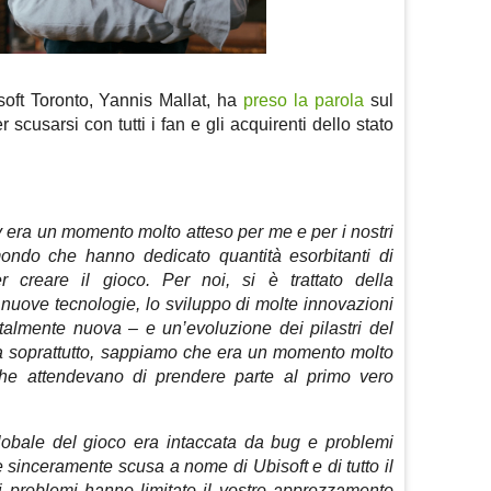
soft Toronto, Yannis Mallat, ha
preso la parola
sul
scusarsi con tutti i fan e gli acquirenti dello stato
y era un momento molto atteso per me e per i nostri
mondo che hanno dedicato quantità esorbitanti di
r creare il gioco. Per noi, si è trattato della
 nuove tecnologie, lo sviluppo di molte innovazioni
talmente nuova – e un’evoluzione dei pilastri del
a soprattutto, sappiamo che era un momento molto
che attendevano di prendere parte al primo vero
 globale del gioco era intaccata da bug e problemi
re sinceramente scusa a nome di Ubisoft e di tutto il
 problemi hanno limitato il vostro apprezzamento