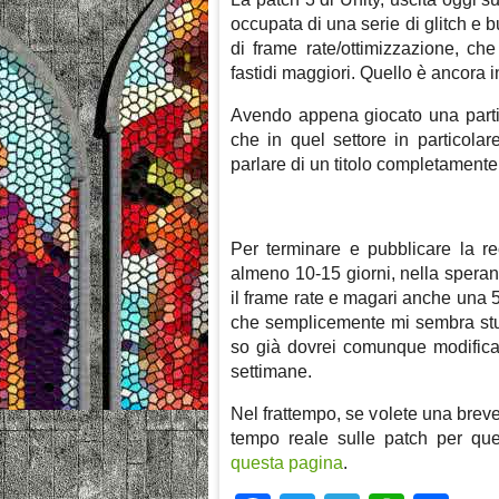
occupata di una serie di glitch e 
di frame rate/ottimizzazione, c
fastidi maggiori. Quello è ancora i
Avendo appena giocato una parti
che in quel settore in particolar
parlare di un titolo completamente
Per terminare e pubblicare la r
almeno 10-15 giorni, nella spera
il frame rate e magari anche una 5
che semplicemente mi sembra stu
so già dovrei comunque modificar
settimane.
Nel frattempo, se volete una brev
tempo reale sulle patch per que
questa pagina
.