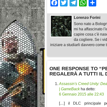
Facebook
Twitter
Telegra
What
Sh
Lorenzo Forini
Sono nato a Bologn
mi ha affascinato l'
capire cosa c'è nasc
da cogliere. Se i vi
iniziare a studiarli davvero come ta
ONE RESPONSE TO “PE
REGALERÀ A TUTTI IL
Assassin's Creed Unity: Dea
| GameBack
ha detto:
6 Gennaio 2015 alle 22:43
[…] il DLC principale p