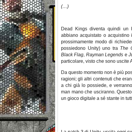
(…)
Dead Kings diventa quindi un F
abbiano acquistato o acquistino 
prossimamente modo di richiedere
possiedono Unity) uno tra
The 
Black Flag
,
Rayman Legends
e
J
particolare, visto che sono uscite 
Da questo momento non è più possi
ragioni; gli altri contenuti che e
a chi già lo possiede, e verranno 
man mano che usciranno. Questo r
un gioco digitale a sé stante in tutt
La patch 3 di Unity, uscita oggi s