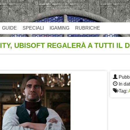
GUIDE
SPECIALI
IGAMING
RUBRICHE
ITY, UBISOFT REGALERÀ A TUTTI IL 
App
re
Pubbl
In da
Tag: