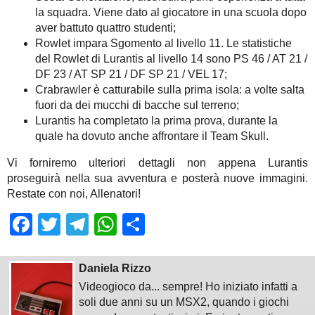
la squadra. Viene dato al giocatore in una scuola dopo
aver battuto quattro studenti;
Rowlet impara Sgomento al livello 11. Le statistiche
del Rowlet di Lurantis al livello 14 sono PS 46 / AT 21 /
DF 23 / AT SP 21 / DF SP 21 / VEL 17;
Crabrawler è catturabile sulla prima isola: a volte salta
fuori da dei mucchi di bacche sul terreno;
Lurantis ha completato la prima prova, durante la
quale ha dovuto anche affrontare il Team Skull.
Vi forniremo ulteriori dettagli non appena Lurantis
proseguirà nella sua avventura e posterà nuove immagini.
Restate con noi, Allenatori!
Facebook
Twitter
Telegram
WhatsApp
Share
Daniela Rizzo
Videogioco da... sempre! Ho iniziato infatti a
soli due anni su un MSX2, quando i giochi