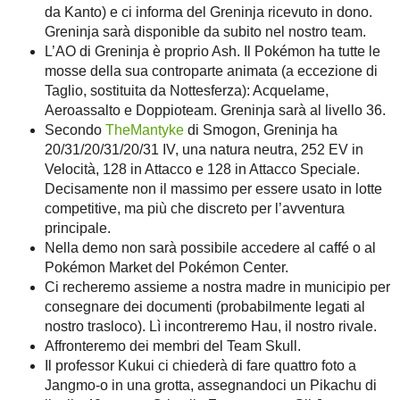
da Kanto) e ci informa del Greninja ricevuto in dono.
Greninja sarà disponible da subito nel nostro team.
L’AO di Greninja è proprio Ash. Il Pokémon ha tutte le
mosse della sua controparte animata (a eccezione di
Taglio, sostituita da Nottesferza): Acquelame,
Aeroassalto e Doppioteam. Greninja sarà al livello 36.
Secondo
TheMantyke
di Smogon, Greninja ha
20/31/20/31/20/31 IV, una natura neutra, 252 EV in
Velocità, 128 in Attacco e 128 in Attacco Speciale.
Decisamente non il massimo per essere usato in lotte
competitive, ma più che discreto per l’avventura
principale.
Nella demo non sarà possibile accedere al caffé o al
Pokémon Market del Pokémon Center.
Ci recheremo assieme a nostra madre in municipio per
consegnare dei documenti (probabilmente legati al
nostro trasloco). Lì incontreremo Hau, il nostro rivale.
Affronteremo dei membri del Team Skull.
Il professor Kukui ci chiederà di fare quattro foto a
Jangmo-o in una grotta, assegnandoci un Pikachu di