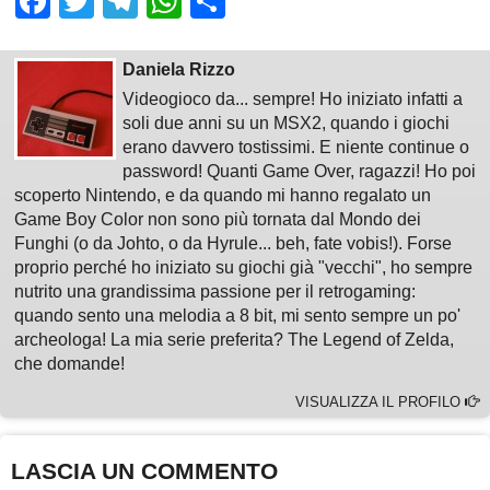
Facebook
Twitter
Telegram
WhatsApp
Share
Daniela Rizzo
Videogioco da... sempre! Ho iniziato infatti a
soli due anni su un MSX2, quando i giochi
erano davvero tostissimi. E niente continue o
password! Quanti Game Over, ragazzi! Ho poi
scoperto Nintendo, e da quando mi hanno regalato un
Game Boy Color non sono più tornata dal Mondo dei
Funghi (o da Johto, o da Hyrule... beh, fate vobis!). Forse
proprio perché ho iniziato su giochi già "vecchi", ho sempre
nutrito una grandissima passione per il retrogaming:
quando sento una melodia a 8 bit, mi sento sempre un po'
archeologa! La mia serie preferita? The Legend of Zelda,
che domande!
VISUALIZZA IL PROFILO
LASCIA UN COMMENTO