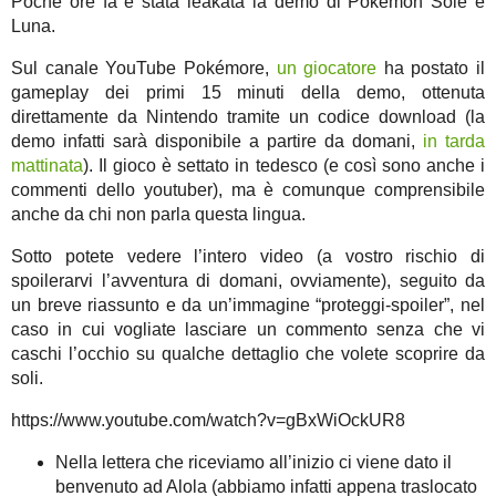
Poche ore fa è stata leakata la demo di Pokémon Sole e
Luna.
Sul canale YouTube Pokémore,
un giocatore
ha postato il
gameplay dei primi 15 minuti della demo, ottenuta
direttamente da Nintendo tramite un codice download (la
demo infatti sarà disponibile a partire da domani,
in tarda
mattinata
). Il gioco è settato in tedesco (e così sono anche i
commenti dello youtuber), ma è comunque comprensibile
anche da chi non parla questa lingua.
Sotto potete vedere l’intero video (a vostro rischio di
spoilerarvi l’avventura di domani, ovviamente), seguito da
un breve riassunto e da un’immagine “proteggi-spoiler”, nel
caso in cui vogliate lasciare un commento senza che vi
caschi l’occhio su qualche dettaglio che volete scoprire da
soli.
https://www.youtube.com/watch?v=gBxWiOckUR8
Nella lettera che riceviamo all’inizio ci viene dato il
benvenuto ad Alola (abbiamo infatti appena traslocato