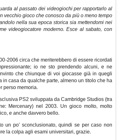
arda al passato dei videogiochi per rapportarlo al
o un vecchio gioco che conosco da più o meno tempo
randolo nella sua epoca storica sia mettendomi nei
ome videogiocatore moderno. Esce al sabato, con
000-2006 circa che meriterebbero di essere ricordati
mpressionante; io ne sto prendendo alcuni, e ne
vinto che chiunque di voi giocasse già in quegli
a in casa da qualche parte, almeno un titolo che ha
ver perso memoria.
’esclusiva PS2 sviluppata da Cambridge Studios (tra
zone: Mercenary) nel 2003. Un gioco molto, molto
rico, e anche davvero bello.
cito un po’ sconclusionato, quindi se per caso non
re la colpa agli esami universitari, grazie.