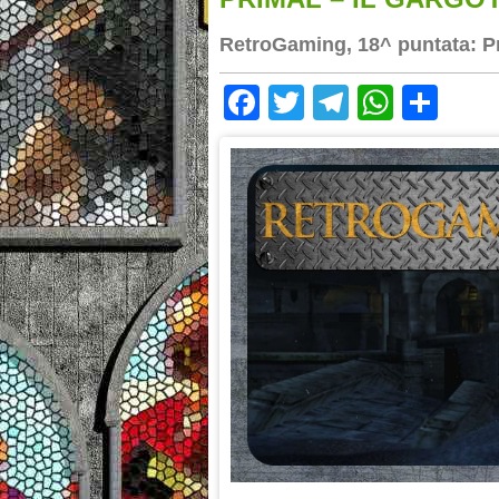
RetroGaming, 18^ puntata: Pr
Facebook
Twitter
Telegram
Whats
Sha