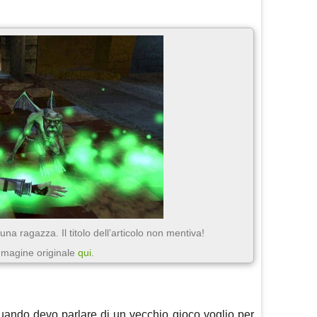
una ragazza. Il titolo dell’articolo non mentiva!
magine originale
qui
.
uando devo parlare di un vecchio gioco voglio per