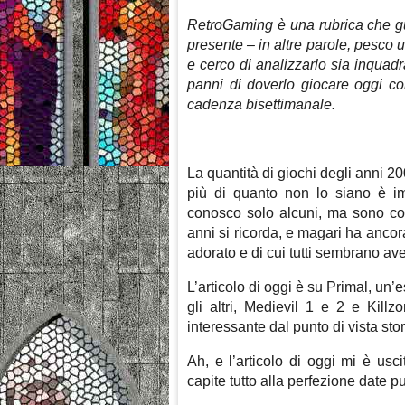
RetroGaming è una rubrica che gu
presente – in altre parole, pesc
e cerco di analizzarlo sia inquad
panni di doverlo giocare oggi c
cadenza bisettimanale.
La quantità di giochi degli anni 2
più di quanto non lo siano è i
conosco solo alcuni, ma sono con
anni si ricorda, e magari ha ancor
adorato e di cui tutti sembrano a
L’articolo di oggi è su Primal, un
gli altri, Medievil 1 e 2 e Kill
interessante dal punto di vista sto
Ah, e l’articolo di oggi mi è us
capite tutto alla perfezione date pu