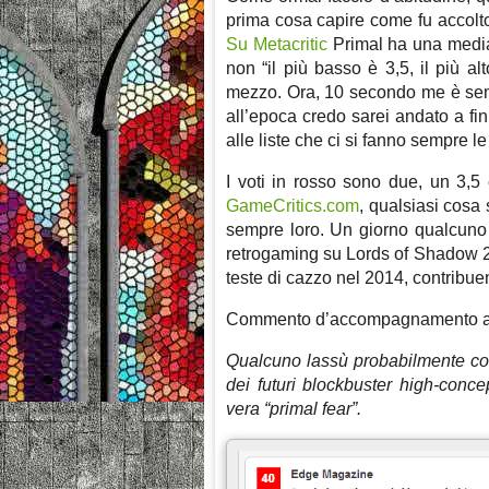
prima cosa capire come fu accolto 
Su Metacritic
Primal ha una media 
non “il più basso è 3,5, il più a
mezzo. Ora, 10 secondo me è sem
all’epoca credo sarei andato a fin
alle liste che ci si fanno sempre le 
I voti in rosso sono due, un 3,5 e
GameCritics.com
, qualsiasi cosa s
sempre loro. Un giorno qualcuno 
retrogaming su Lords of Shadow 2 e
teste di cazzo nel 2014, contribuen
Commento d’accompagnamento al
Qualcuno lassù probabilmente con
dei futuri blockbuster high-concep
vera “primal fear”.