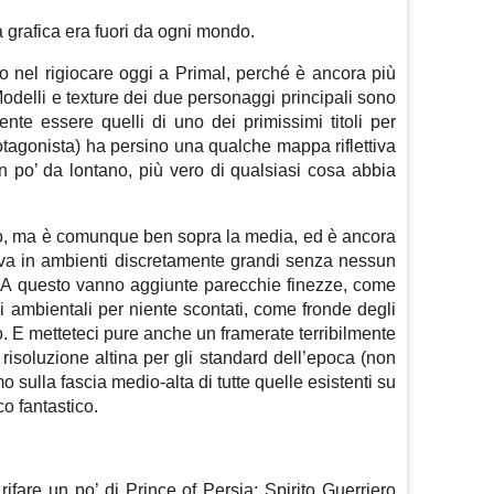
la grafica era fuori da ogni mondo.
o nel rigiocare oggi a Primal, perché è ancora più
Modelli e texture dei due personaggi principali sono
ente essere quelli di uno dei primissimi titoli per
rotagonista) ha persino una qualche mappa riflettiva
n po’ da lontano, più vero di qualsiasi cosa abbia
o, ma è comunque ben sopra la media, ed è ancora
tava in ambienti discretamente grandi senza nessun
 A questo vanno aggiunte parecchie finezze, come
agli ambientali per niente scontati, come fronde degli
to. E metteteci pure anche un framerate terribilmente
 risoluzione altina per gli standard dell’epoca (non
 sulla fascia medio-alta di tutte quelle esistenti su
co fantastico.
ifare un po’ di Prince of Persia: Spirito Guerriero