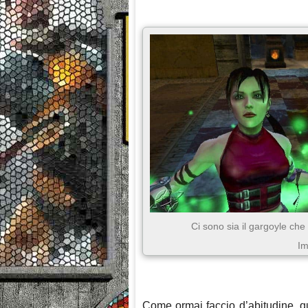
Ci sono sia il gargoyle che 
Im
Come ormai faccio d’abitudine, q