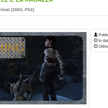
imal (2003; PS2)
App
re
Pubbl
In dat
Ultim