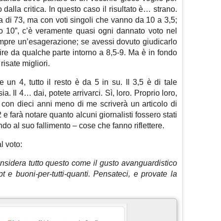
dalla critica. In questo caso il risultato è… strano.
di 73, ma con voti singoli che vanno da 10 a 3,5;
lto 10”, c’è veramente quasi ogni dannato voto nel
pre un’esagerazione; se avessi dovuto giudicarlo
ire da qualche parte intorno a 8,5-9. Ma è in fondo
risate migliori.
 un 4, tutto il resto è da 5 in su. Il 3,5 è di tale
ia. Il 4… dai, potete arrivarci. Sì, loro. Proprio loro,
con dieci anni meno di me scriverà un articolo di
 farà notare quanto alcuni giornalisti fossero stati
do al suo fallimento – cose che fanno riflettere.
 voto:
sidera tutto questo come il gusto avanguardistico
t e buoni-per-tutti-quanti. Pensateci, e provate la