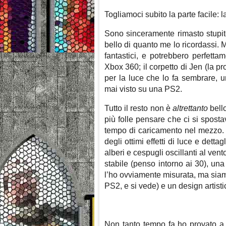
Togliamoci subito la parte facile: 
Sono sinceramente rimasto stupit
bello di quanto me lo ricordassi. 
fantastici, e potrebbero perfettam
Xbox 360; il corpetto di Jen (la p
per la luce che lo fa sembrare, u
mai visto su una PS2.
Tutto il resto non è
altrettanto
bell
più folle pensare che ci si spos
tempo di caricamento nel mezzo.
degli ottimi effetti di luce e dett
alberi e cespugli oscillanti al ven
stabile (penso intorno ai 30), una
l’ho ovviamente misurata, ma siamo
PS2, e si vede) e un design artisti
Non tanto tempo fa ho provato a r