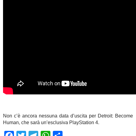
Non c’è ancora nessuna data d’uscita per Detroit: Become
Human, che sarà un’esclusiva PlayStation 4.
Facebook
Twitter
Telegram
WhatsApp
Share