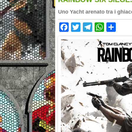
Uno Yacht arenato tra i ghiacc
Facebook
Twitter
Telegram
Whats
Sha