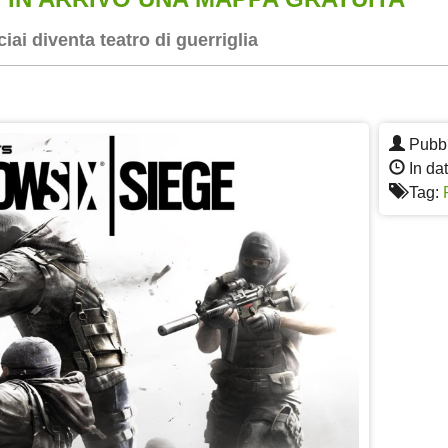
iai diventa teatro di guerriglia
App
re
Pubbl
In da
Tag: