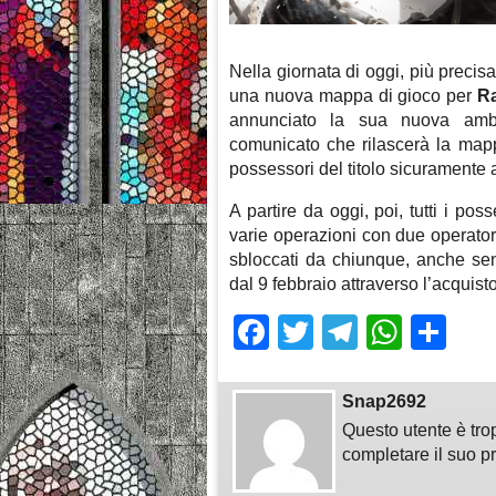
Nella giornata di oggi, più preci
una nuova mappa di gioco per
Ra
annunciato la sua nuova ambi
comunicato che rilascerà la mappa
possessori del titolo sicuramente
A partire da oggi, poi, tutti i p
varie operazioni con due operatori
sbloccati da chiunque, anche sen
dal 9 febbraio attraverso l’acquis
Facebook
Twitter
Telegra
What
Sh
Snap2692
Questo utente è tro
completare il suo pr