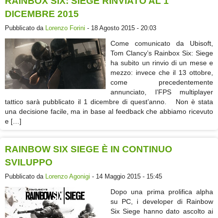
RAINBOX SIX: SIEGE RINVIATO AL 1
DICEMBRE 2015
Pubblicato da
Lorenzo Forini
- 18 Agosto 2015 - 20:03
Come comunicato da Ubisoft,
Tom Clancy’s Rainbox Six: Siege
ha subito un rinvio di un mese e
mezzo: invece che il 13 ottobre,
come precedentemente
annunciato, l’FPS multiplayer
tattico sarà pubblicato il 1 dicembre di quest’anno. Non è stata
una decisione facile, ma in base al feedback che abbiamo ricevuto
e […]
RAINBOW SIX SIEGE È IN CONTINUO
SVILUPPO
Pubblicato da
Lorenzo Agonigi
- 14 Maggio 2015 - 15:45
Dopo una prima prolifica alpha
su PC, i developer di Rainbow
Six Siege hanno dato ascolto ai