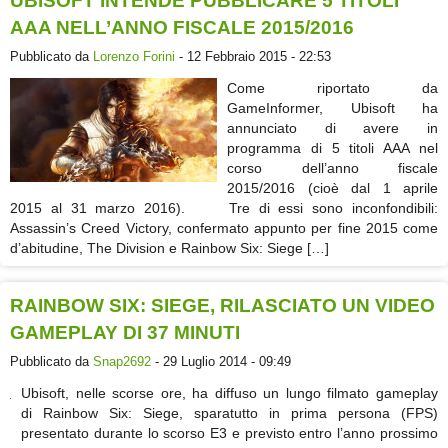
UBISOFT INTENDE PUBBLICARE 5 TITOLI
AAA NELL’ANNO FISCALE 2015/2016
Pubblicato da
Lorenzo Forini
- 12 Febbraio 2015 - 22:53
Come riportato da
GameInformer, Ubisoft ha
annunciato di avere in
programma di 5 titoli AAA nel
corso dell’anno fiscale
2015/2016 (cioè dal 1 aprile
2015 al 31 marzo 2016). Tre di essi sono inconfondibili:
Assassin’s Creed Victory, confermato appunto per fine 2015 come
d’abitudine, The Division e Rainbow Six: Siege […]
RAINBOW SIX: SIEGE, RILASCIATO UN VIDEO
GAMEPLAY DI 37 MINUTI
Pubblicato da
Snap2692
- 29 Luglio 2014 - 09:49
Ubisoft, nelle scorse ore, ha diffuso un lungo filmato gameplay
di Rainbow Six: Siege, sparatutto in prima persona (FPS)
presentato durante lo scorso E3 e previsto entro l’anno prossimo