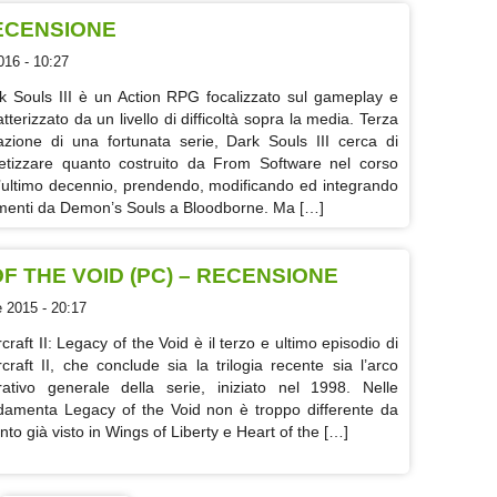
 RECENSIONE
016 - 10:27
k Souls III è un Action RPG focalizzato sul gameplay e
tterizzato da un livello di difficoltà sopra la media. Terza
razione di una fortunata serie, Dark Souls III cerca di
tetizzare quanto costruito da From Software nel corso
l’ultimo decennio, prendendo, modificando ed integrando
menti da Demon’s Souls a Bloodborne. Ma […]
F THE VOID (PC) – RECENSIONE
 2015 - 20:17
craft II: Legacy of the Void è il terzo e ultimo episodio di
rcraft II, che conclude sia la trilogia recente sia l’arco
rativo generale della serie, iniziato nel 1998. Nelle
damenta Legacy of the Void non è troppo differente da
nto già visto in Wings of Liberty e Heart of the […]