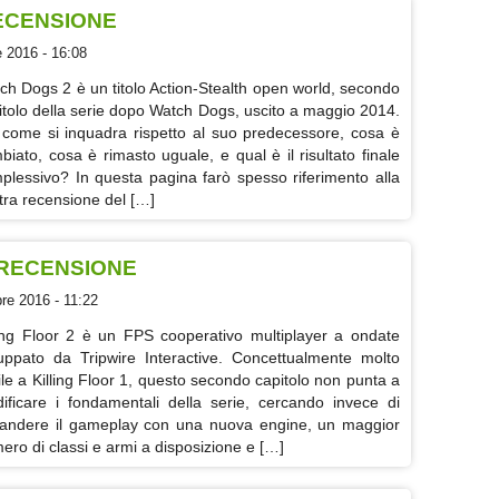
RECENSIONE
 2016 - 16:08
ch Dogs 2 è un titolo Action-Stealth open world, secondo
itolo della serie dopo Watch Dogs, uscito a maggio 2014.
come si inquadra rispetto al suo predecessore, cosa è
biato, cosa è rimasto uguale, e qual è il risultato finale
plessivo? In questa pagina farò spesso riferimento alla
tra recensione del […]
- RECENSIONE
e 2016 - 11:22
ling Floor 2 è un FPS cooperativo multiplayer a ondate
luppato da Tripwire Interactive. Concettualmente molto
ile a Killing Floor 1, questo secondo capitolo non punta a
ificare i fondamentali della serie, cercando invece di
andere il gameplay con una nuova engine, un maggior
ero di classi e armi a disposizione e […]