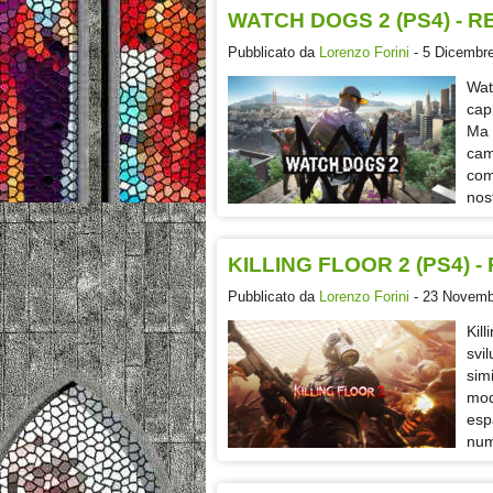
WATCH DOGS 2 (PS4) - 
Pubblicato da
Lorenzo Forini
- 5 Dicembre
Wat
cap
Ma 
cam
com
nos
KILLING FLOOR 2 (PS4) 
Pubblicato da
Lorenzo Forini
- 23 Novembr
Kil
svi
sim
mod
esp
num