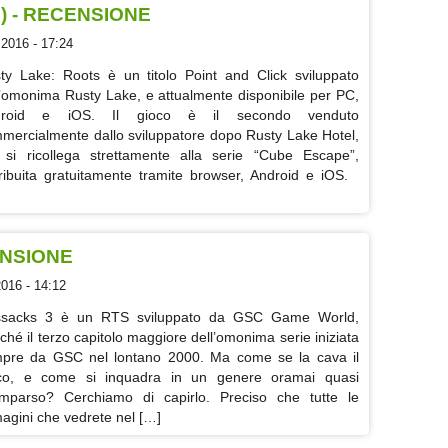
) - RECENSIONE
 2016 - 17:24
ty Lake: Roots è un titolo Point and Click sviluppato
l’omonima Rusty Lake, e attualmente disponibile per PC,
droid e iOS. Il gioco è il secondo venduto
mercialmente dallo sviluppatore dopo Rusty Lake Hotel,
si ricollega strettamente alla serie “Cube Escape”,
tribuita gratuitamente tramite browser, Android e iOS.
ENSIONE
2016 - 14:12
sacks 3 è un RTS sviluppato da GSC Game World,
ché il terzo capitolo maggiore dell’omonima serie iniziata
pre da GSC nel lontano 2000. Ma come se la cava il
co, e come si inquadra in un genere oramai quasi
mparso? Cerchiamo di capirlo. Preciso che tutte le
agini che vedrete nel […]