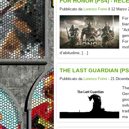
FOR HONOR (PS4) - REC
Pubblicato da
Lorenzo Forini
il 12 Marzo 
For
bia
“Ac
gen
For
mol
d’abitudine, […]
THE LAST GUARDIAN (PS
Pubblicato da
Lorenzo Forini
- 21 Dicembr
The
Gen
gio
svi
tra
ma 