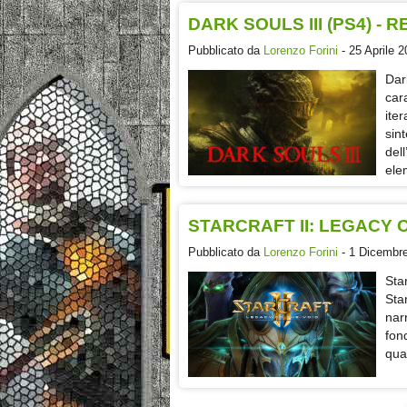
DARK SOULS III (PS4) -
Pubblicato da
Lorenzo Forini
- 25 Aprile 2
Dar
cara
ite
sin
del
ele
STARCRAFT II: LEGACY O
Pubblicato da
Lorenzo Forini
- 1 Dicembre
Star
Sta
nar
fon
qua