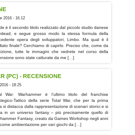
ONE
e 2016 - 16:12
ide è il secondo titolo realizzato dal piccolo studio danese
ydead, e segue grosso modo la stessa formula della
cedente opera degli sviluppatori, Limbo. Ma qual è il
ultato finale? Cerchiamo di capirlo. Preciso che, come da
dizione, tutte le immagini che vedrete nel corso della
ensione sono state catturate da me […]
 (PC) - RECENSIONE
2016 - 18:25
al War: Warhammer è l’ultimo titolo del franchise
ategico-Tattico della serie Total War, che per la prima
a si distacca dalla rappresentazione di scenari storici e si
ta in un universo fantasy – più precisamente quello di
hammer Fantasy, creato da Games Workshop negli anni
 come ambientazione per vari giochi da […]