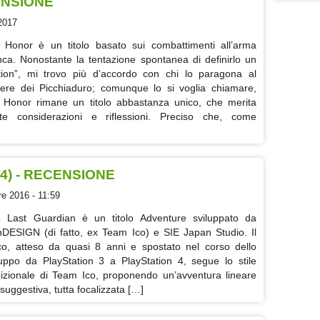
ENSIONE
2017
 Honor è un titolo basato sui combattimenti all’arma
nca. Nonostante la tentazione spontanea di definirlo un
tion”, mi trovo più d’accordo con chi lo paragona al
ere dei Picchiaduro; comunque lo si voglia chiamare,
 Honor rimane un titolo abbastanza unico, che merita
te considerazioni e riflessioni. Preciso che, come
4) - RECENSIONE
e 2016 - 11:59
 Last Guardian è un titolo Adventure sviluppato da
DESIGN (di fatto, ex Team Ico) e SIE Japan Studio. Il
co, atteso da quasi 8 anni e spostato nel corso dello
luppo da PlayStation 3 a PlayStation 4, segue lo stile
dizionale di Team Ico, proponendo un’avventura lineare
suggestiva, tutta focalizzata […]