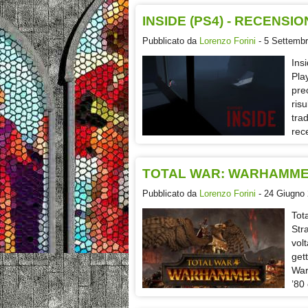
INSIDE (PS4) - RECENSI
Pubblicato da
Lorenzo Forini
- 5 Settembr
Ins
Pla
pre
ris
tra
rec
TOTAL WAR: WARHAMMER
Pubblicato da
Lorenzo Forini
- 24 Giugno 
Tot
Str
volt
get
War
’80