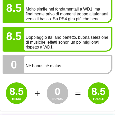
GRAFICA
8.5
Molto simile nei fondamentali a WD1, ma
finalmente privo di momenti troppo altalenanti
verso il basso. Su PS4 gira più che bene.
SONORO
8.5
Doppiaggio italiano perfetto, buona selezione
di musiche, effetti sonori un po' migliorati
rispetto a WD1.
BONUS
0
Né bonus né malus
8.5
0
8.5
+
=
MEDIA
BONUS
TOTALE