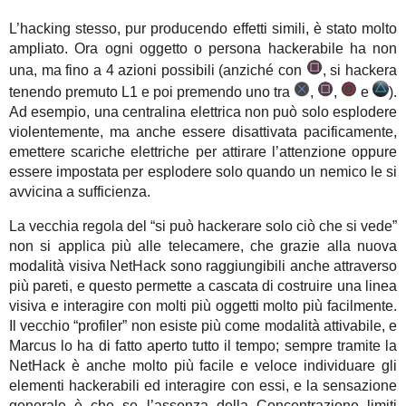
L’hacking stesso, pur producendo effetti simili, è stato molto
ampliato. Ora ogni oggetto o persona hackerabile ha non
una, ma fino a 4 azioni possibili (anziché con
, si hackera
tenendo premuto L1 e poi premendo uno tra
,
,
e
).
Ad esempio, una centralina elettrica non può solo esplodere
violentemente, ma anche essere disattivata pacificamente,
emettere scariche elettriche per attirare l’attenzione oppure
essere impostata per esplodere solo quando un nemico le si
avvicina a sufficienza.
La vecchia regola del “si può hackerare solo ciò che si vede”
non si applica più alle telecamere, che grazie alla nuova
modalità visiva NetHack sono raggiungibili anche attraverso
più pareti, e questo permette a cascata di costruire una linea
visiva e interagire con molti più oggetti molto più facilmente.
Il vecchio “profiler” non esiste più come modalità attivabile, e
Marcus lo ha di fatto aperto tutto il tempo; sempre tramite la
NetHack è anche molto più facile e veloce individuare gli
elementi hackerabili ed interagire con essi, e la sensazione
generale è che se l’assenza della Concentrazione limiti