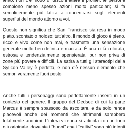
lento, non c’è modo di disconnettere il profiler, le persone
compiono meno spesso azioni molto particolari; si fa
semplicemente più fatica a concentrarsi sugli elementi
superflui del mondo attorno a voi.
Questo non significa che San Francisco sia resa in modo
piatto, scontato o noioso; tutt’altro. Il mondo di gioco è pieno,
ricco e vivo come non mai, e trasmette una sensazione
generale molto ben definita e marcata. È una città colorata,
estrosa e tendenzialmente spensierata, pur non priva di
zone più povere e difficili. La satira a tutti gli stereotipi della
Sylicon Valley è perfetta, e non c’è nessun elemento che
sembri veramente fuori posto.
Anche tutti i personaggi sono perfettamente inseriti in un
contesto del genere. Il gruppo del Dedsec di cui fa parte
Marcus è sempre spassoso da ascoltare, e da solo rende
piacevoli anche dei momenti che altrimenti sarebbero
totalmente anonimi. L’intera vicenda si articola con un tono
più originale, dove sia i “buoni” che i “cattivi” sono più intenti