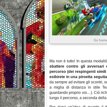
Go home
Ma non è tutto! In questa modalit
sbattere contro gli avversari o
percorso (dei respingenti simili 
esibirete in una piroetta seguit
da sempre ad evitare gli scontri, so
a miglia di distanza in stile 
guardando proprio voi…). Ciò richi
lungo il percorso, a seconda della
Per darvi un’idea di quanto il t