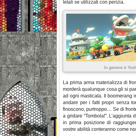
letali se utilizzati con perizia.
In genere è Yosh
La prima arma materializza di fron
morderà qualunque cosa gli si pari
ad ogni masticata. Il boomerang in
andare per i fatti propri senza to
finoscono, purtroppo… Se di fronte 
a gridare “Tombola!”. L’aggiunta 
in prima posizione di raggiunger
vostre abilità conteranno come no