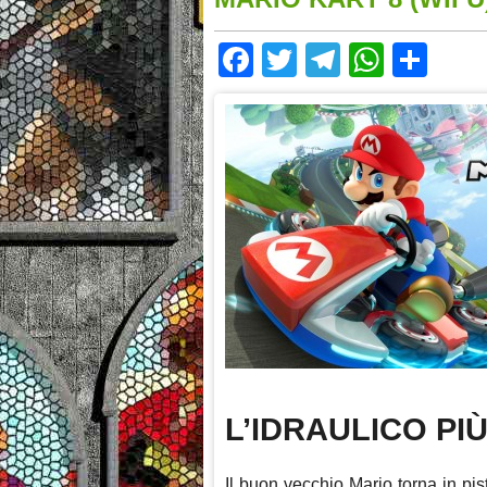
Facebook
Twitter
Telegram
Whats
Sha
L’IDRAULICO PIÙ
Il buon vecchio Mario torna in pis