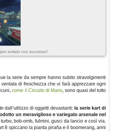
 jam evitato con successo!
gue la serie da sempre hanno subito stravolgimenti
a ventata di freschezza che vi farà apprezzare ogni
lcuni,
come il Circuito di Mario
, sono quasi del tutto
e dall’utilizzo di oggetti devastanti:
la serie kart di
odotto un meraviglioso e variegato arsenale nel
il turbo, bob-omb, fulmini, gusci da lancio e così via.
art 8 spiccano la pianta p
iraña e il boomerang, armi