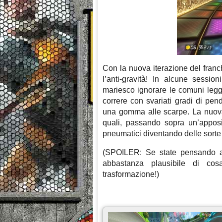
Con la nuova iterazione del franc
l’anti-gravità! In alcune session
mariesco ignorare le comuni leggi 
correre con svariati gradi di pe
una gomma alle scarpe. La nuova
quali, passando sopra un’apposit
pneumatici diventando delle sorte d
(SPOILER: Se state pensando a R
abbastanza plausibile di co
trasformazione!)