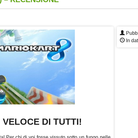
App
re
Pubbl
In da
 VELOCE DI TUTTI!
ta! Per chi di voi fosse vissuto sotto un fungo nelle