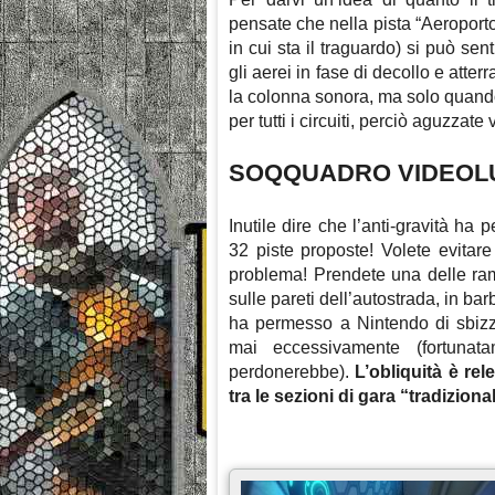
pensate che nella pista “Aeroporto
in cui sta il traguardo) si può sen
gli aerei in fase di decollo e atte
la colonna sonora, ma solo quando 
per tutti i circuiti, perciò aguzzate 
SOQQUADRO VIDEOL
Inutile dire che l’anti-gravità ha
32 piste proposte! Volete evitare
problema! Prendete una delle ramp
sulle pareti dell’autostrada, in ba
ha permesso a Nintendo di sbizz
mai eccessivamente (fortunat
perdonerebbe).
L’obliquità è re
tra le sezioni di gara “tradizional