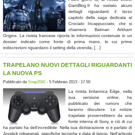
GamBlog.fr ha svelato alcuni
dettagli riguardanti il terzo
capitolo della saga dedicata al
Crociato Incappucciato, che si
chiamerà Batman Arkham
Origins. La rivista francese riporta le informazioni contenute in un
dossier indicato come fonte di prima mano, le cui prime
indiscrezioni riguardano il setting della vicenda, […]
TRAPELANO NUOVI DETTAGLI RIGUARDANTI
LA NUOVA PS
Pubblicato da
Snap2692
- 5 Febbraio 2013 - 17:50
La rivista britannica Edge, nella
sua versione online, ha
pubblicato dei rumors che
faranno discutere. Le notizie
trapelate proverrebbero da una
fonte interna di Sony, e ciò di cui
ha parlato ha dell’incredibile. Nella sua dichiarazione si è parlato di
Joystick ridisegnati, specifiche tecniche e data di lancio. Nell’articolo