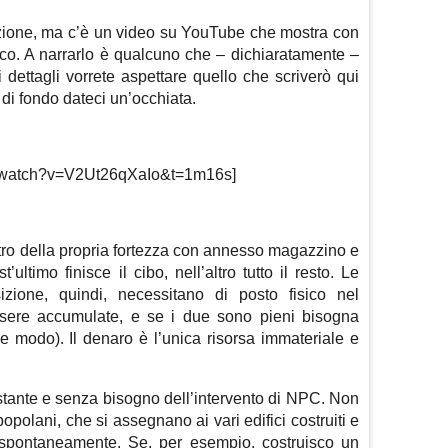
ione, ma c’è un video su YouTube che mostra con
oco. A narrarlo è qualcuno che – dichiaratamente –
 dettagli vorrete aspettare quello che scriverò qui
 di fondo dateci un’occhiata.
m/watch?v=V2Ut26qXaIo&t=1m16s]
ntro della propria fortezza con annesso magazzino e
ultimo finisce il cibo, nell’altro tutto il resto. Le
zione, quindi, necessitano di posto fisico nel
sere accumulate, e se i due sono pieni bisogna
he modo). Il denaro è l’unica risorsa immateriale e
ll’istante e senza bisogno dell’intervento di NPC. Non
i popolani, che si assegnano ai vari edifici costruiti e
 spontaneamente. Se, per esempio, costruisco un