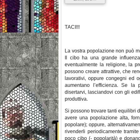
TACI!!!
La vostra popolazione non può mor
Il cibo ha una grande influenza
eventualmente la religione, la pr
possono creare attrattive, che ren
lavorativi, oppure congegni ed o
aumentano l’efficienza. Se la p
disertarvi, lasciandovi con gli edi
produttiva.
Si possono trovare tanti equilibri 
avere una popolazione alta, forni
popolare); oppure, alternativamen
rivenderli periodicamente tramite
poco cibo (- popolarità) e donand