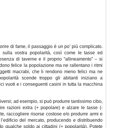
ire di fame, il passaggio è un po’ più complicato.
 sulla vostra popolarità, così come le tasse ed
esenza di taverne e il proprio “allineamento” – si
dono felice la popolazione ma ne rallentano i ritmi
ggetti macrabi, che li rendono meno felici ma ne
opolarità scende troppo gli abitanti iniziano a
fici vuoti e i conseguenti casini in tutta la macchina
diversi; ad esempio, si può produrre tantissimo cibo,
re razioni extra (+ popolare) e alzare le tasse (-
te, raccogliere risorse costose e/o produrre armi e
 l’edificio del mercato, producendo e distribuendo
o qualche soldo ai cittadini (+ popolarità). Potete