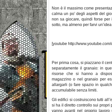
Non è il massimo come presentaz
calma un po’ degli aspetti del gi
non sa giocare, quindi forse per i
sotto, ma almeno per farvi un’idea
[youtube http://www.youtube.co
Per prima cosa, si piazzano il ce
separatamente il granaio: in quest’
risorse che si hanno a disposi
magazzino o nel granaio per es
allargarli (o fare spazio in qualc
accumulabile senza limiti.
Gli edifici si costruiscono tutti a
si ha il diretto controllo sui propr
vanno avanti nel proprio lavoro