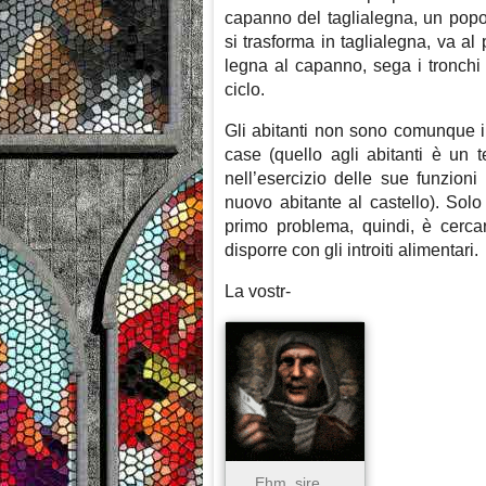
capanno del taglialegna, un popola
si trasforma in taglialegna, va al
legna al capanno, sega i tronchi 
ciclo.
Gli abitanti non sono comunque inf
case (quello agli abitanti è un
nell’esercizio delle sue funzion
nuovo abitante al castello). Solo
primo problema, quindi, è cercar
disporre con gli introiti alimentari.
La vostr-
Ehm, sire…