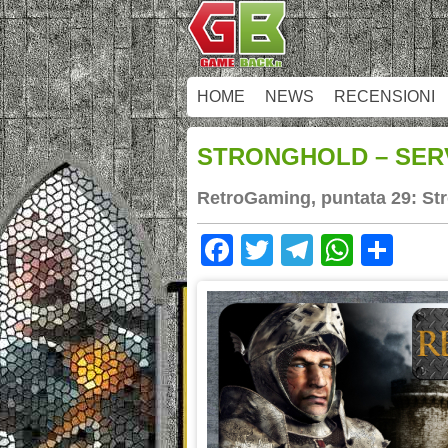
HOME
NEWS
RECENSIONI
STRONGHOLD – SER
RetroGaming, puntata 29: St
Facebook
Twitter
Telegram
Whats
Sha