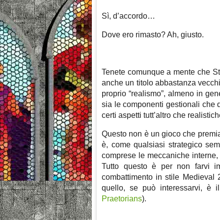
Sì, d’accordo…
Dove ero rimasto? Ah, giusto.
Tenete comunque a mente che Str
anche un titolo abbastanza vecchio
proprio “realismo”, almeno in gene
sia le componenti gestionali che qu
certi aspetti tutt’altro che realistich
Questo non è un gioco che premia l
è, come qualsiasi strategico sem
comprese le meccaniche interne, i
Tutto questo è per non farvi i
combattimento in stile Medieval 
quello, se può interessarvi, è i
Praetorians
).