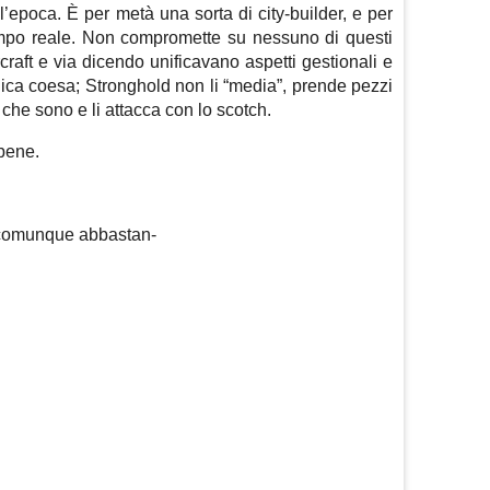
’epoca. È per metà una sorta di city-builder, e per
 tempo reale. Non compromette su nessuno di questi
raft e via dicendo unificavano aspetti gestionali e
nica coesa; Stronghold non li “media”, prende pezzi
o che sono e li attacca con lo scotch.
bene.
 comunque abbastan-